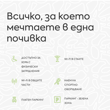
Всичко, за което
мечтаете в една
почивка
ДОСТЪПНО ЗА
WI-FI В СТАИТЕ
ХОРА С
ФИЗИЧЕСКИ
ЗАТРУДНЕНИЯ
WI-FI В ОБЩИТЕ
НАЕМ НА
ЧАСТИ
СПОРТНО
ОБОРУДВАНЕ
ПАРКИНГ - ЗЕЛЕНА
ПЛАТЕН ПАРКИНГ
ЗОНА