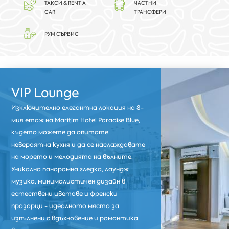
ТАКСИ & RENT A
ЧАСТНИ
CAR
ТРАНСФЕРИ
РУМ СЪРВИС
VIP Lounge
Изключително елегантна локация на 8-
мия етаж на Maritim Hotel Paradise Blue,
където можете да опитате
невероятна кухня и да се наслаждавате
на морето и мелодията на вълните.
Уникална панорамна гледка, лаундж
музика, минималистичен дизайн в
естествени цветове и френски
прозорци - идеалното място за
изпълнени с вдъхновение и романтика