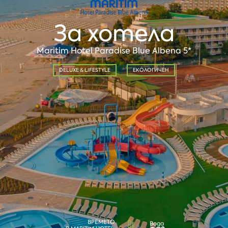
За хотела
Maritim Hotel Paradise Blue Albena 5*
DELUXE & LIFESTYLE
ЕКОЛОГИЧЕН
ВРЕМЕТО
Вода