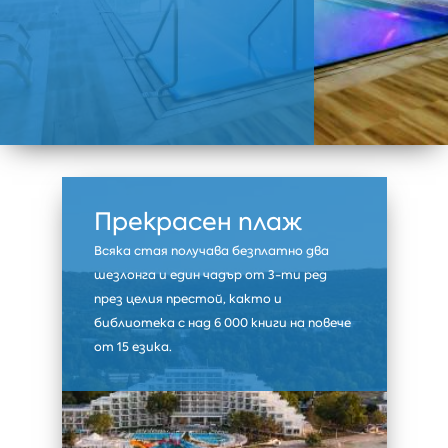
Прекрасен плаж
Всяка стая получава безплатно два
шезлонга и един чадър от 3-ти ред
през целия престой, както и
библиотека с над 6 000 книги на повече
от 15 езика.