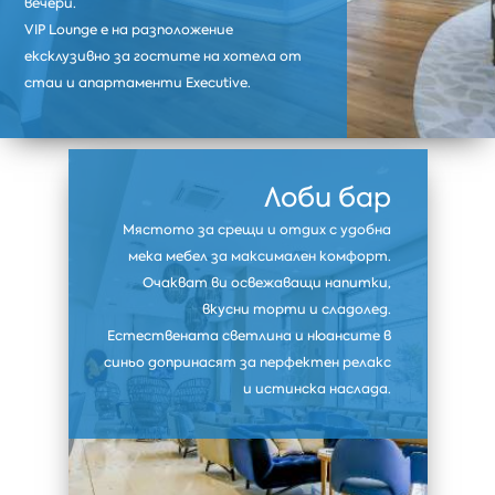
вечери.
VIP Lounge е на разположение
ексклузивно за гостите на хотела от
стаи и апартаменти Executive.
Лоби бар
Мястото за срещи и отдих с удобна
мека мебел за максимален комфорт.
Очакват ви освежаващи напитки,
вкусни торти и сладолед.
Естествената светлина и нюансите в
синьо допринасят за перфектен релакс
и истинска наслада.