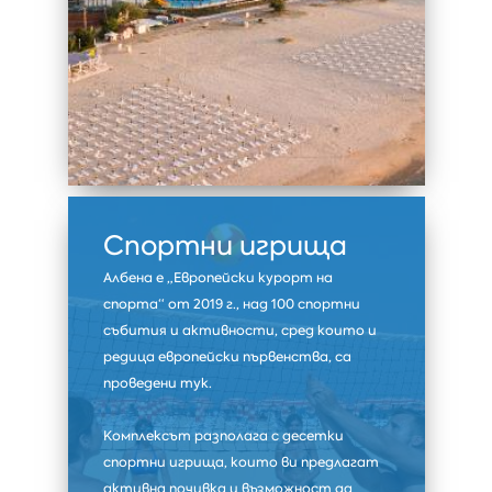
Спортни игрища
Албена е „Европейски курорт на
спорта“ от 2019 г., над 100 спортни
събития и активности, сред които и
редица европейски първенства, са
проведени тук.
Комплексът разполага с десетки
спортни игрища, които ви предлагат
активна почивка и възможност да