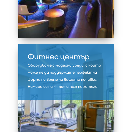
Фитнес център
Оборудван е с модерни уреди, с които
можете да поддържате перфектна
форма по време на вашата почивка.
Намира се на 4-тия етаж на хотела.