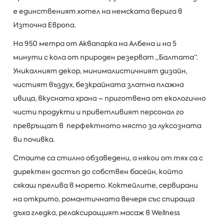
е единственият хотел на немската верига в
Източна Европа.
На 950 метра от Аквапарка на Албена и на 5
минути с кола от природен резерват „Балтата“.
Уникалният декор, минималистичният дизайн,
чистият въздух, безкрайната златна плажна
ивица, вкусната храна – приготвена от екологично
чисти продукти и приветливият персонал го
превръщат в перфектното място за луксозната
ви почивка.
Стаите са стилно обзаведени, а някои от тях са с
директен достъп до собствен басейн, който
сякаш прелива в морето. Коктейлите, сервирани
на открито, романтичната вечеря със спираща
дъха гледка, релаксиращият масаж в Wellness