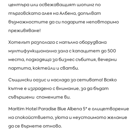
центъра или освежаващият шопинг по
търговската алея на Албена, допълват
възможностите да си подарите неповторимо
преживяване!
Хотелът разполага с напълно оборудвана
мултифункционална зала с капацитет до 500
места, подходяща за бизнес събития, вечерни
партита, коктейли и сватби.
Същински оазис и наслада за сетивата! Всяко
кътче е изградено с внимание, за да бъдат
съвършени спомените ви.
Maritim Hotel Paradise Blue Albena 5* е олицетворение
на спокойствието, уюта и неустоимото желание
да се върнете отново.