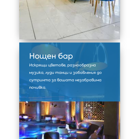
Нощен бар
Искрящи цветове, разнообразна
музика, луди танци и забавления до
сутринта за вашата незабравима
почивка.