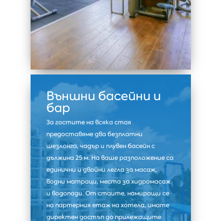
Външни басейни и
бар
За гостите на всяка стая
предоставяме два безплатни
шезлонга, чадър и плувен басейн с
дължина 25 м. На ваше разположение са
единични и двойни легла за масаж,
водни матраци, места за хидромасаж
и водопади. От стаите, намиращи се
на партерния етаж на хотела, имате
директен достъп до прилежащите