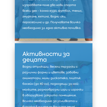
изпробвате поне два нови спорта
всеки ден - конна езда, футбол, тенис,
гмуркане, яхтинг, водни ски,
парасейлинг и др. Получавате всичко
необходимо за една активна почивка.
Активности за
децата
Водни атракции, весели пързалки с
различни форми и цветове, забавни
аниматори, мини дискотека, плитък
басейн (до 40 см), подходящи за най-
малките, разнообразни игри и играчки
в оборудвано закрито помещение.
Всичко необходимо за усмивката и
блясъка в очите на вашите деца!