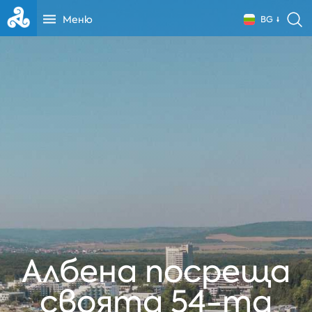
Меню
BG
Албена посреща
своята 54-та