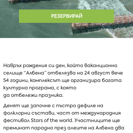
РЕЗЕРВИРАЙ
Навръх рождения си ден, който ваканционно
селище “Албена” отбелязва на 24 август вече
54 години, комплексът ще организира богата
културна програма, с която
да отбележи празника.
Денят ще започне с пъстро дефиле на
фолклорни състави, част от международния
фестивал Stars of the world. Участниците ще
преминат парадно през алеите на Албена два