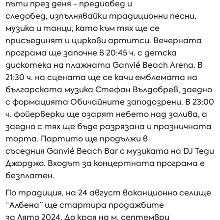
пъти през деня - предиобед и
следобед, изпълнявайки традиционни песни,
музика и танци, като към тях ще се
присъединят и циркови артитси. Вечерната
програма ще започне в 20:45 ч. с детска
дискотека на плажната Ganvié Beach Arena. В
21:30 ч. на сцената ще се качи емблемата на
българската музика Стефан Вълдобрев, заедно
с формацията Обичайните заподозрени. В 23:00
ч. фойерверки ще озарят небето над залива, а
заедно с тях ще бъде разрязана и празничната
торта. Партито ще продължи в
съседния Ganvié Beach Bar с музиката на DJ Теди
Джорджо. Входът за концертната програма е
безплатен.
По традиция, на 24 август ваканционно селище
“Албена” ще стартира продажбите
за Лято 2024. До края на м. септември