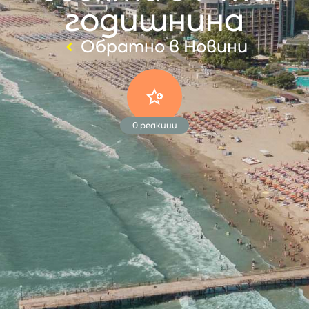
годишнина
Обратно в Новини
0
реакции