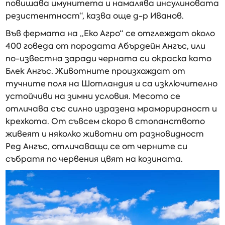
повишава имунитета и намалява инсулиновата
резистентност“, казва още д-р Иванов.
Във фермата на „Еко Агро“ се отглеждат около
400 говеда от породата Абърдейн Ангъс, или
по-известна заради черната си окраска като
Блек Ангъс. Животните произхождат от
тучните поля на Шотландия и са изключително
устойчиви на зимни условия. Месото се
отличава със силно изразена мраморираност и
крехкота. От съвсем скоро в стопанството
живеят и няколко животни от разновидност
Ред Ангъс, отличаващи се от черните си
събратя по червения цвят на козината.