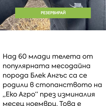
РЕЗЕРВИРАЙ
Над 60 млади телета от
популярната месодайна
порода Блек Ангъс са се
родили в стопанството на
„Еко Агро“ през изминалия
месец ноември. Това е