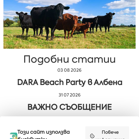
Подобни статии
03 08 2026
DARA Beach Party в Албена
31 07 2026
ВАЖНО СЪОБЩЕНИЕ
29 07 2026
Мюзикълът „Милион мечти“ в
Този сайт използва
Повече