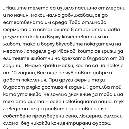
„Нашите телета са изцяло пасищно отгледани
и по начин, максимално доближаващ се до
естествената им среда. Това отличава
фермата от останалите в страната и дава
резултат както върху качеството им на
живот, така и върху вкусовите показатели на
месото“, споделя д-р Иванов, който се грижи за
елитните животни на крехката възраст от 28
години. „Имаме крави майки, които са на повече
от 10 години, все още се чувстват добре и
дават поколения. При други ферми тази
възраст рядко достига 4 години“, допълва той,
като уточнява, че голямо значение за това има
тяхната диета – освен свободната паша, тук
говедата се дохранват единствено със
собствено произведени сено, люцерна, силаж и
слама, без никакви концентрирани фуражи.