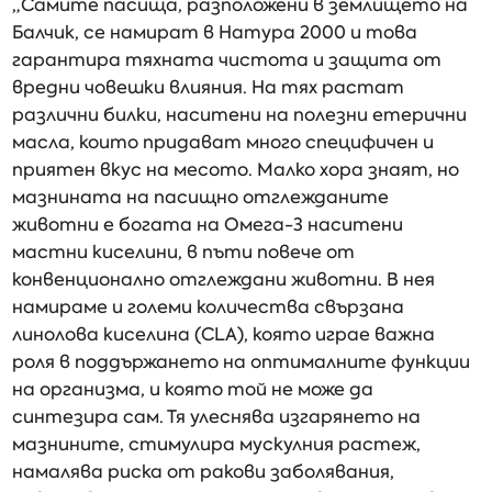
„Самите пасища, разположени в землището на
Балчик, се намират в Натура 2000 и това
гарантира тяхната чистота и защита от
вредни човешки влияния. На тях растат
различни билки, наситени на полезни етерични
масла, които придават много специфичен и
приятен вкус на месото. Малко хора знаят, но
мазнината на пасищно отглежданите
животни е богата на Омега-3 наситени
мастни киселини, в пъти повече от
конвенционално отглеждани животни. В нея
намираме и големи количества свързана
линолова киселина (CLA), която играе важна
роля в поддържането на оптималните функции
на организма, и която той не може да
синтезира сам. Тя улеснява изгарянето на
мазнините, стимулира мускулния растеж,
намалява риска от ракови заболявания,