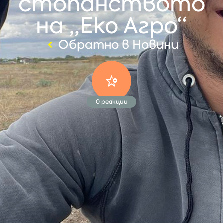
стопанството
на „Еко Агро“
Обратно в Новини
0
реакции