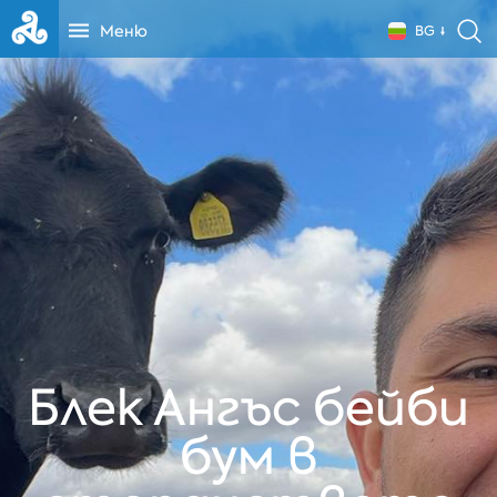
Меню
BG
Блек Ангъс бейби
бум в