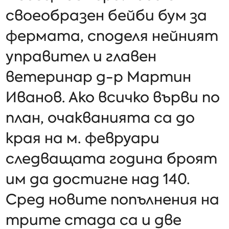
своеобразен бейби бум за
фермата, споделя нейният
управител и главен
ветеринар д-р Мартин
Иванов. Ако всичко върви по
план, очакванията са до
края на м. февруари
следващата година броят
им да достигне над 140.
Сред новите попълнения на
трите стада са и две