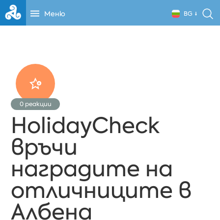
Меню
BG
0
реакции
HolidayCheck
връчи
наградите на
отличниците в
Албена