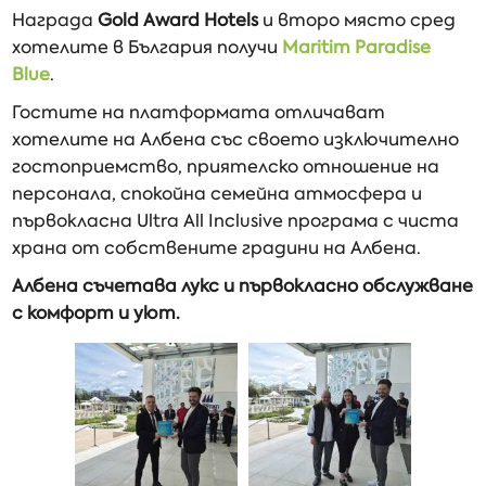
Награда
Gold Award Hotels
и второ място сред
хотелите в България получи
Maritim Paradise
Blue
.
Гостите на платформата отличават
хотелите на Албена със своето изключително
гостоприемство, приятелско отношение на
персонала, спокойна семейна атмосфера и
първокласна Ultra All Inclusive програма с чиста
храна от собствените градини на Албена.
Албена съчетава лукс и първокласно обслужване
с комфорт и уют.