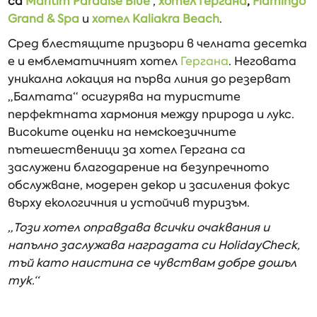
са
Maritim Paradise Blue
​,
хотел Гергана
,
Flamingo
Grand & Spa
и
хотел Kaliakra Beach
.
Сред блестящите призьори в челната десетка
е и емблематичният хотел
Гергана
. Неговата
уникална локация на първа линия до резерват
„Балтата“ осигурява на туристите
перфектната хармония между природа и лукс.
Високите оценки на немскоезичните
пътешественици за хотел Гергана са
заслужени благодарение на безупречното
обслужване, модерен декор и засиления фокус
върху екологичния и устойчив туризъм.
„Този хотел оправдава всички очаквания и
напълно заслужава наградата си HolidayCheck,
тъй като наистина се чувствам добре дошъл
тук.“