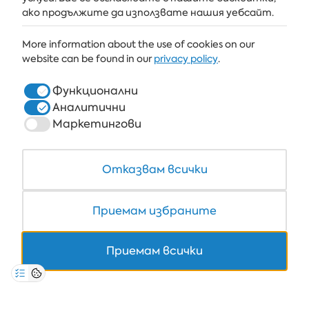
АЛБЕНА
ако продължите да използвате нашия уебсайт.
ALBENA.BG
More information about the use of cookies on our
website can be found in our
privacy policy
.
ХОТЕЛИ
ЗДРАВЕ & СПА
Функционални
Аналитични
РЕСТОРАНТИ И БАРОВЕ
Маркетингови
БЯЛАТА ЛАГУНА И ФОРЕСТ БИЙЧ РИЗОРТ
COWORKING
Отказвам всички
Приемам избраните
+359 700 12 110
Приемам всички
8:30-17:00 Пон-Пет
НА ЦЕНАТА НА ЕДИН ТЕЛ. ИМПУЛС