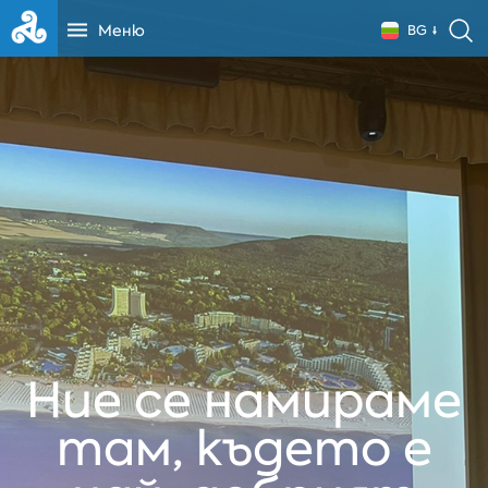
Меню
BG
Ние се намираме
там, където е