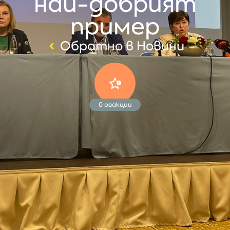
най-добрият
пример
Обратно в Новини
0
реакции