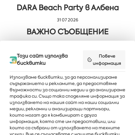
DARA Beach Party в Албена
31 07 2026
ВАЖНО СЪОБЩЕНИЕ
29 07 2026
Мюзикълът „Милион мечти“ в
Този сайт използва
Повече
бисквитки
информация
Албена
Използваме бисквитки, за да персонализираме
съдържанието и рекламите, да предоставяме
възможности за социални медии и да анализираме
Получавайте последните новини и оферти направо във
трафика си. Също така споделяме информация за
вашата пощенска кутия
използването на нашия сайт на наши социални
медии, рекламни и анализиращи партньори,
АБОНИРАЙ СЕ
които могат да я комбинират с друга
информация, която сте им предоставили, или
които са събрали от използването на техните
услуги. Вие се съгласявате с нашите бисквитки,