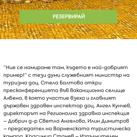
РЕЗЕРВИРАЙ
“Ние се намираме там, където е най-добрият
пример!“ с тези думи служебният министър на
туризма доц. Стела Балтова откри
пресконференцията във ваканционно селище
Албена, в която участие взеха и главният
държавен здравен инспектор доц. Ангел Кунчев,
директорът на Регионална здравна инспекция
– Добрич д-р Светла Ангелова, Илин Димитров
– председател на Варненската туристическа
камара, Красимир Станев – Изпълнителен