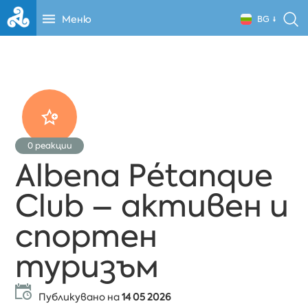
Меню
BG
0
реакции
Albena Pétanque
Club – активен и
спортен
туризъм
Публикувано на
14 05 2026