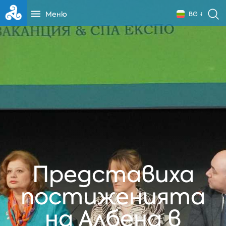
Меню
BG
Представиха
постиженията
на Албена в