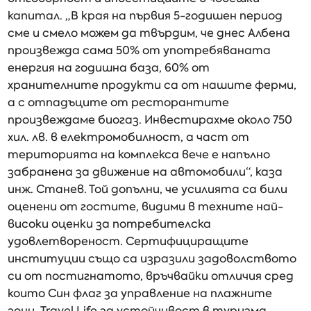
капитал. „В края на първия 5-годишен период
сме и смело можем да твърдим, че днес Албена
произвежда сама 50% от употребяваната
енергия на годишна база, 60% от
хранителните продукти са от нашите ферми,
а с отпадъците от ресторантите
произвеждаме биогаз. Инвестирахме около 750
хил. лв. в електромобилност, а част от
територията на комплекса вече е напълно
забранена за движение на автомобили“, каза
инж. Станев. Той допълни, че усилията са били
оценени от гостите, видими в техните най-
високи оценки за потребителска
удовлетвореност. Сертифициращите
институции също са изразили задоволството
си от постигнатото, връчвайки отличия сред
които Син флаг за управление на плажните
зони, Travel Life за устойчивост в туризма,