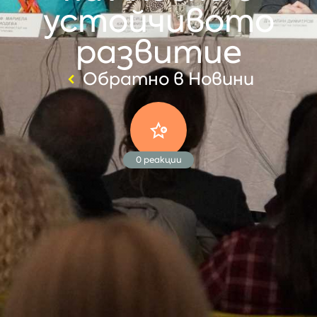
устойчивото
развитие
Обратно в Новини
0
реакции