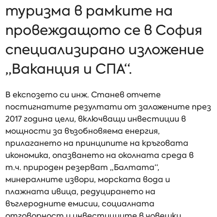
туризма в рамките на
провеждащото се в София
специализирано изложение
„Ваканция и СПА“.
В експозето си инж. Станев отчете
постигнатите резултати от заложените през
2017 година цели, включващи инвестиции в
мощности за възобновяема енергия,
прилагането на принципите на кръговата
икономика, опазването на околната среда в
т.ч. природен резерват „Балтата“,
минералните извори, морската вода и
плажната ивица, редуцирането на
въглеродните емисии, социалната
отговорност и инвестициите в човешки