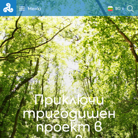
Меню
BG
Приключи
тригодишен
проект в