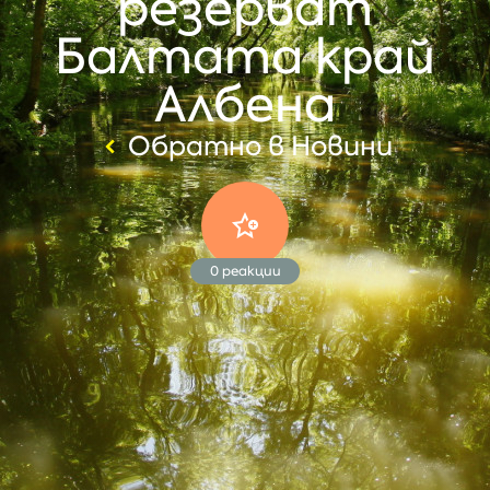
резерват
Балтата край
Албена
Обратно в Новини
0
реакции