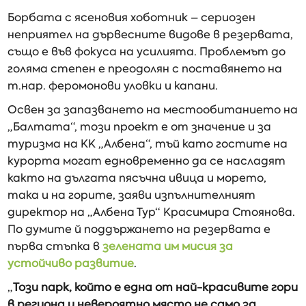
Борбата с ясеновия хоботник – сериозен
неприятел на дървесните видове в резервата,
също е във фокуса на усилията. Проблемът до
голяма степен е преодолян с поставянето на
т.нар. феромонови уловки и капани.
Освен за запазването на местообитанието на
„Балтата“, този проект е от значение и за
туризма на КК „Албена“, тъй като гостите на
курорта могат едновременно да се насладят
както на дългата пясъчна ивица и морето,
така и на горите, заяви изпълнителният
директор на „Албена Тур“ Красимира Стоянова.
По думите й поддържането на резервата е
първа стъпка в
зелената им мисия за
устойчиво развитие
.
„
Този парк, който е една от най-красивите гори
в региона и невероятно място не само за