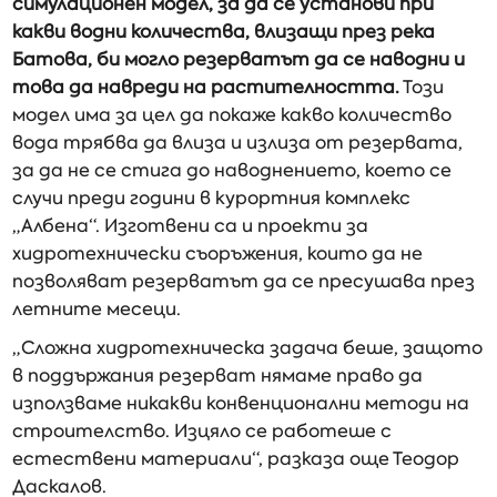
симулационен модел, за да се установи при
какви водни количества, влизащи през река
Батова, би могло резерватът да се наводни и
това да навреди на растителността.
Този
модел има за цел да покаже какво количество
вода трябва да влиза и излиза от резервата,
за да не се стига до наводнението, което се
случи преди години в курортния комплекс
„Албена“. Изготвени са и проекти за
хидротехнически съоръжения, които да не
позволяват резерватът да се пресушава през
летните месеци.
„Сложна хидротехническа задача беше, защото
в поддържания резерват нямаме право да
използваме никакви конвенционални методи на
строителство. Изцяло се работеше с
естествени материали“, разказа още Теодор
Даскалов.