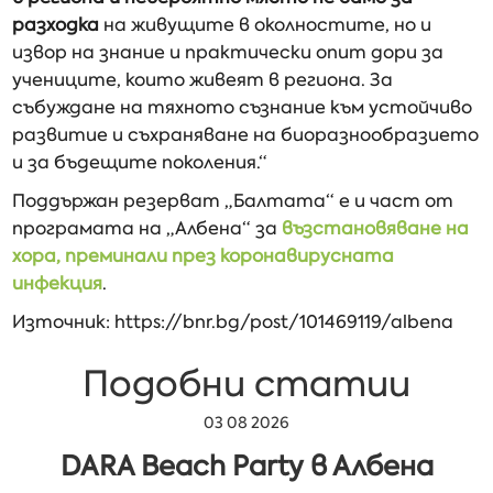
разходка
на живущите в околностите, но и
извор на знание и практически опит дори за
учениците, които живеят в региона. За
събуждане на тяхното съзнание към устойчиво
развитие и съхраняване на биоразнообразието
и за бъдещите поколения.“
Поддържан резерват „Балтата“ е и част от
програмата на „Албена“ за
възстановяване на
хора, преминали през коронавирусната
инфекция
.
Източник: https://bnr.bg/post/101469119/albena
Подобни статии
03 08 2026
DARA Beach Party в Албена