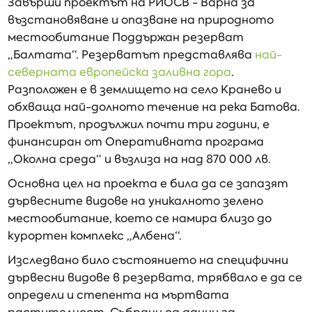
Завърши проектът на РИОСВ - Варна за
възстановяване и опазване на природното
местообитание Поддържан резерват
„Балтата“. Резерватът представлява
най-
северната европейска заливна гора
.
Разположен е в землището на село Кранево и
обхваща най-долното течение на река Батова.
Проектът, продължил почти три години, е
финансиран от Оперативната програма
„Околна среда“ и възлиза на над 870 000 лв.
Основна цел на проекта е била да се запазят
дървесните видове на уникалното зелено
местообитание, което се намира близо до
курортен комплекс „Албена“.
Изследвано било състоянието на специфични
дървесни видове в резервата, трябвало е да се
определи и степента на мъртвата