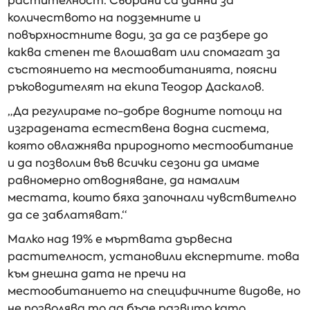
растителност. Събрани са данни за
количеството на подземните и
повърхностните води, за да се разбере до
каква степен те влошават или спомагат за
състоянието на местообитанията, поясни
ръководителят на екипа Теодор Даскалов.
„Да регулираме по-добре водните потоци на
изградената естествена водна система,
която овлажнява природното местообитание
и да позволим във всички сезони да имаме
равномерно отводняване, да намалим
местата, които бяха започнали чувствително
да се заблатяват.“
Малко над 19% е мъртвата дървесна
растителност, установили експертите. това
към днешна дата не пречи на
местообитанието на специфичните видове, но
не позволява то да бъде развито като