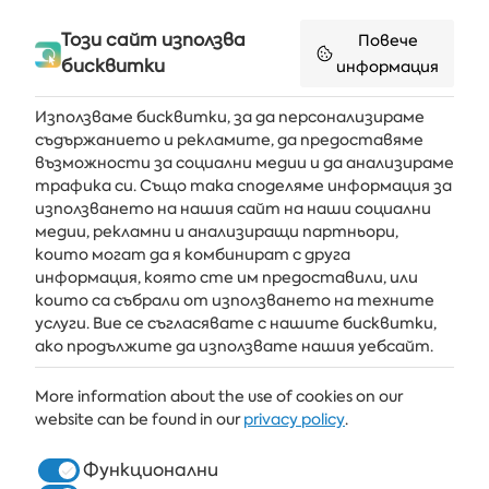
Златните 60+: зона море
Този сайт използва
Повече
бисквитки
информация
Детски празник в Албена
Използваме бисквитки, за да персонализираме
съдържанието и рекламите, да предоставяме
възможности за социални медии и да анализираме
Получавайте последните новини и оферти направо във
трафика си. Също така споделяме информация за
вашата пощенска кутия
използването на нашия сайт на наши социални
медии, рекламни и анализиращи партньори,
АБОНИРАЙ СЕ
които могат да я комбинират с друга
информация, която сте им предоставили, или
които са събрали от използването на техните
услуги. Вие се съгласявате с нашите бисквитки,
АЛБЕНА
ако продължите да използвате нашия уебсайт.
ALBENA.BG
More information about the use of cookies on our
website can be found in our
privacy policy
.
ХОТЕЛИ
ЗДРАВЕ & СПА
Функционални