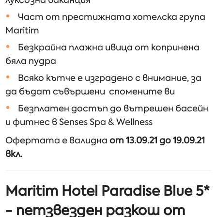
Част от престижната хотелска група
Maritim
Безкрайна плажна ивица от копринена
бяла пудра
Всяко кътче е изградено с внимание, за
да бъдат съвършени спомените ви
Безплатен достъп до вътрешен басейн
и фитнес в Senses Spa & Wellness
Офертата е валидна
от 13.09.21 до 19.09.21
вкл.
Maritim
Hotel
Paradise
Blue 5*
- петзвезден разкош от