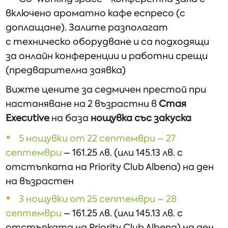
включено ароматно кафе еспресо (с
доплащане). Залите разполагат
с тeхническо оборудване и са подходящи
за онлайн конференции и работни срещи
(предварителна заявка)
Вижте цените за седмичен престой при
настаняване на 2 възрастни в
Стая
Executive
на база
нощувка със закуска
5 нощувки от 22 септември – 27
септември
– 161.25 лв. (или 145.13 лв. с
отстъпката на Priority Club Albena) на ден
на възрастен
3 нощувки от 25 септември – 28
септември
– 161.25 лв. (или 145.13 лв. с
отстъпката на Priority Club Albena) на ден