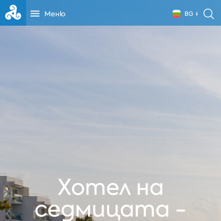
Меню
BG
Хотел на
седмицата -