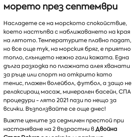
морето през септември
Насладете се на морското спокойствие,
което настъпва с наближаването на края
на лятото. Температурите плавно падат,
но все още тук, на морския бряг, е приятно
топло, слънцето нежно гали кожата. Една
дълга разходка по плажната алея хванати
за ръце или спорт на открито като
тенис, плажен волейбол, футбол, а защо не
релаксиращ масаж, минерален басейн, СПА
процедури - лято 2021 пази по нещо за
всички. Възползвайте се още днес!
Вижте цените за седмичен престой при
настаняване на 2 възрастни в
Двойна