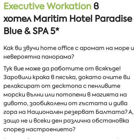
Executive
Workation
в
хотел
Maritim Hotel Paradise
Blue & SPA 5*
Как ви звучи home office с аромат на море и
невероятна панорама?
Тук вие може да работите от всякъде!
Заровили крака в пясъка, докато очите ви
релаксират от десктопа с пенливите
морски вълни или потопени в магията на
дивото, заобиколени от гъстата и дива
гора на Национален резерват Балтата? А,
защо не и всеки ден различна обстановка
според настроението?