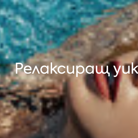
Релаксиращ уике