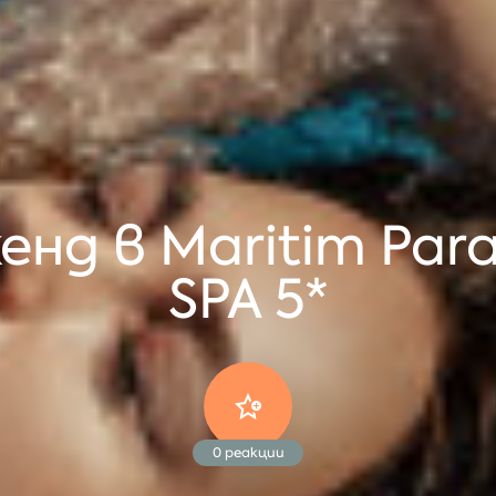
нд в Maritim Parad
SPA 5*
0
реакции