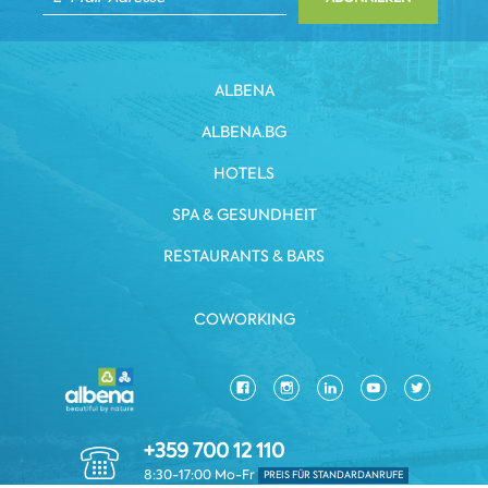
ALBENA
ALBENA.BG
HOTELS
SPA & GESUNDHEIT
RESTAURANTS & BARS
COWORKING
+359 700 12 110
8:30-17:00 Mo-Fr
PREIS FÜR STANDARDANRUFE