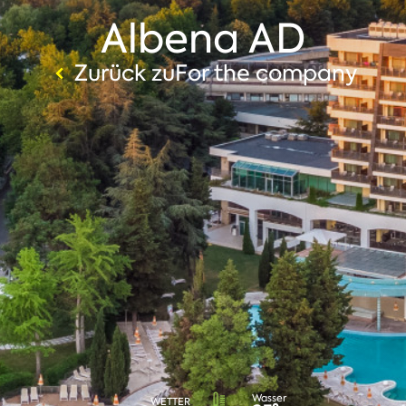
Albena AD
Zurück zuFor the company
Wasser
WETTER