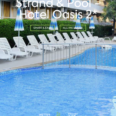
Strand & Pool -
Hotel Oasis 2*
SMART & EASY
ALL-INCLUSIVE
Wasser
WETTER