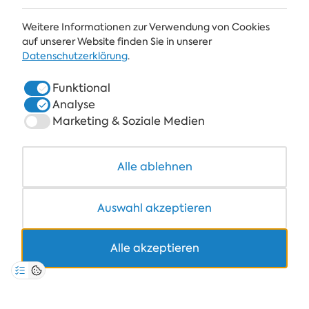
Weitere Informationen zur Verwendung von Cookies
ALBENA
auf unserer Website finden Sie in unserer
Datenschutzerklärung
.
ALBENA.BG
Funktional
HOTELS
Analyse
SPA & GESUNDHEIT
Marketing & Soziale Medien
RESTAURANTS & BARS
Alle ablehnen
COWORKING
Auswahl akzeptieren
Alle akzeptieren
+359 700 12 110
8:30-17:00 Mo-Fr
PREIS FÜR STANDARDANRUFE