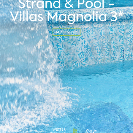
Strand & Pool -
Villas Magnolia 3*
SMART & EASY
WETTER
Wasser