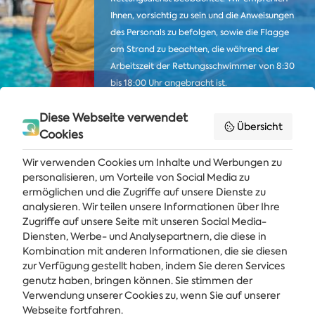
Ihnen, vorsichtig zu sein und die Anweisungen
des Personals zu befolgen, sowie die Flagge
am Strand zu beachten, die während der
Arbeitszeit der Rettungsschwimmer von 8:30
bis 18:00 Uhr angebracht ist.
Diese Webseite verwendet
Übersicht
Cookies
Wir verwenden Cookies um Inhalte und Werbungen zu
personalisieren, um Vorteile von Social Media zu
ermöglichen und die Zugriffe auf unsere Dienste zu
analysieren. Wir teilen unsere Informationen über Ihre
Zugriffe auf unsere Seite mit unseren Social Media-
Diensten, Werbe- und Analysepartnern, die diese in
Kombination mit anderen Informationen, die sie diesen
Holen Sie sich die neuesten Nachrichten und Angebote direkt in Ihren
Posteingang
zur Verfügung gestellt haben, indem Sie deren Services
genutz haben, bringen können. Sie stimmen der
Verwendung unserer Cookies zu, wenn Sie auf unserer
ABONNIEREN
Webseite fortfahren.