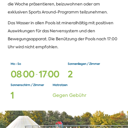
die Woche präsentieren, beizuwohnen oder am
exklusiven Sports Around-Programm teilzunehmen.
Das Wasser in allen Pools ist mineralhältig mit positiven
Auswirkungen für das Nervensystem und den
Bewegungsapparat. Die Benützung der Pools nach 17:00
Uhr wird nicht empfohlen.
Mo - So
Sonnenliegen / Zimmer
0
8
0
0
1
7
0
0
2
:
-
:
Sonnenschirm / Zimmer
Matratzen
1
Gegen Gebühr