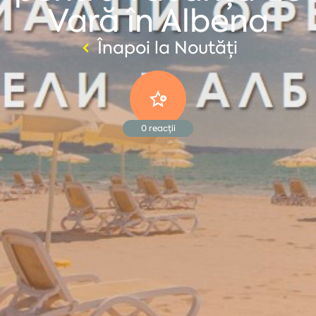
Vară în Albena
Înapoi la Noutăți
0
reacții