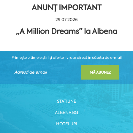
ANUNȚ IMPORTANT
29 07 2026
„A Million Dreams” la Albena
Primește ultimele știri și oferte livrate direct în căsuța de e-mail
MĂ ABONEZ
STAȚIUNE
ALBENA.BG
HOTELURI