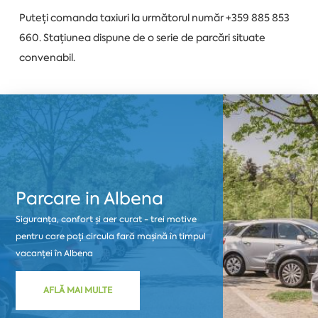
Puteți comanda taxiuri la următorul număr +359 885 853
660. Stațiunea dispune de o serie de parcări situate
convenabil.
Parcare in Albena
Siguranța, confort și aer curat - trei motive
pentru care poți circula fară mașină în timpul
vacanței în Albena
AFLĂ MAI MULTE