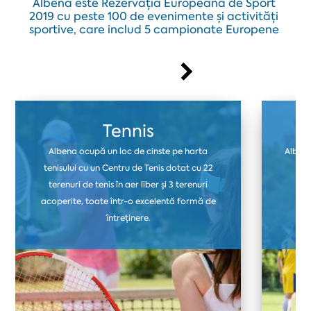
Albena este Rezervația Europeană de Sport
2019 cu peste 100 de evenimente și activități
sportive, care includ 5 campionate Europene
Tennis
Albena ocupă un loc de cinste pe harta
Albena
tenisului cu un Centru de Tenis dotat cu 22
ter
terenuri de tenis în aer liber și 3 terenuri
fo
acoperite, toate într-o excelentă formă de
i
întreținere.