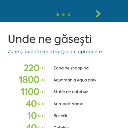
Unde ne găsești
Zone și puncte de atracție din apropriere
220
m
Zonă de shopping
1800
m
Aquamania Aqua park
1100
m
Stație de autobuz
40
km
Aeroport Varna
10
km
Balchik
40
km
Dobrich