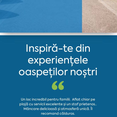
Inspiră-te din
experiențele
oaspeților noștri
Venim ai
Un loc incredbil pentru familii. Aflat chiar pe
drăguț, cu
plajă cu servicii excelente și un staf prietenos..
au făcut
Mâncare delicioasă și atmosferă unică. Îl
mâncarea 
recomand călduros.