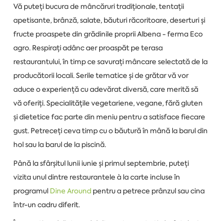
Vă puteți bucura de mâncăruri tradiționale, tentații
apetisante, brânză, salate, băuturi răcoritoare, deserturi și
fructe proaspete din grădinile proprii Albena - ferma Eco
agro. Respirați adânc aer proaspăt pe terasa
restaurantului, în timp ce savurați mâncare selectată de la
producătorii locali. Serile tematice și de grătar vă vor
aduce o experiență cu adevărat diversă, care merită să
vă oferiți. Specialitățile vegetariene, vegane, fără gluten
și dietetice fac parte din meniu pentru a satisface fiecare
gust. Petreceți ceva timp cu o băutură în mână la barul din
hol sau la barul de la piscină.
Până la sfârșitul lunii iunie și primul septembrie, puteți
vizita unul dintre restaurantele à la carte incluse în
programul
Dine Around
pentru a petrece prânzul sau cina
într-un cadru diferit.