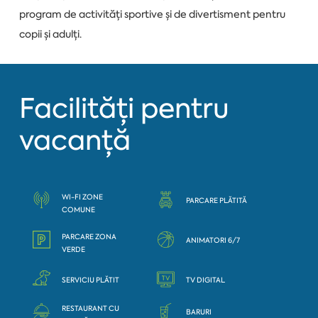
program de activități sportive și de divertisment pentru
copii și adulți.
Facilități pentru
vacanță
WI-FI ZONE
PARCARE PLĂTITĂ
COMUNE
PARCARE ZONA
ANIMATORI 6/7
VERDE
SERVICIU PLĂTIT
TV DIGITAL
RESTAURANT CU
BARURI