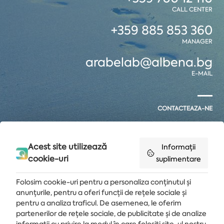
CALL CENTER
+359 885 853 360
MANAGER
arabelab@albena.bg
E-MAIL
CONTACTEAZA-NE
Acest site utilizează
Informații
cookie-uri
suplimentare
Folosim cookie-uri pentru a personaliza conținutul și
anunțurile, pentru a oferi funcții de rețele sociale și
pentru a analiza traficul. De asemenea, le oferim
partenerilor de rețele sociale, de publicitate și de analize
Primește ultimele știri și oferte livrate direct în căsuța de e-mail