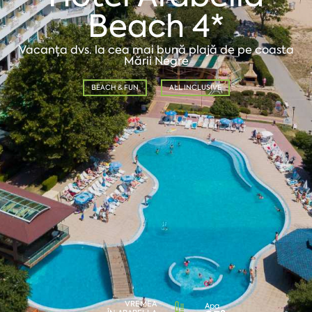
Beach 4*
Vacanța dvs. la cea mai bună plajă de pe coasta
Mării Negre
BEACH & FUN
ALL INCLUSIVE
VREMEA
Apa