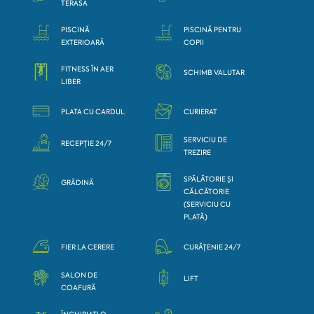
TERASĂ
PISCINĂ
PISCINĂ PENTRU
EXTERIOARĂ
COPII
FITNESS ÎN AER
SCHIMB VALUTAR
LIBER
PLATA CU CARDUL
CURIERAT
SERVICIU DE
RECEPȚIE 24/7
TREZIRE
SPĂLĂTORIE ȘI
GRĂDINĂ
CĂLCĂTORIE
(SERVICIU CU
PLATĂ)
FIER LA CERERE
CURĂȚENIE 24/7
SALON DE
LIFT
COAFURĂ