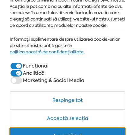
informații cu privire la modul în care folosiți site-ul nostru.
Aceștia le pot combina cu alte informații oferite de dvs.
MĂ ABONEZ
sau culese în urma folosirii serviciilor lor. În cazul în care
alegeți să continuați să utilizați website-ul nostru, sunteți
de acord cu utilizarea modulelor noastre cookie.
Informații suplimentare despre utilizarea cookie-urilor
STAȚIUNE
pe site-ul nostru pot fi găsite în
ALBENA.BG
politica noastră de confidențialitate
.
HOTELURI
Funcțional
Analitică
SPA & MEDICAL
Marketing & Social Media
RESTAURANTE & BARURI
WHITE LAGOON ȘI FOREST BEACH RESORT
Respinge tot
COWORKING
Acceptă selecția