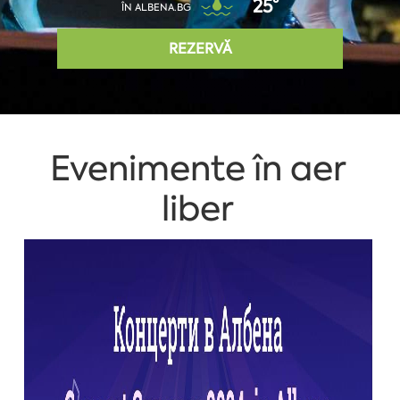
25°
ÎN ALBENA.BG
REZERVĂ
Evenimente în aer
liber