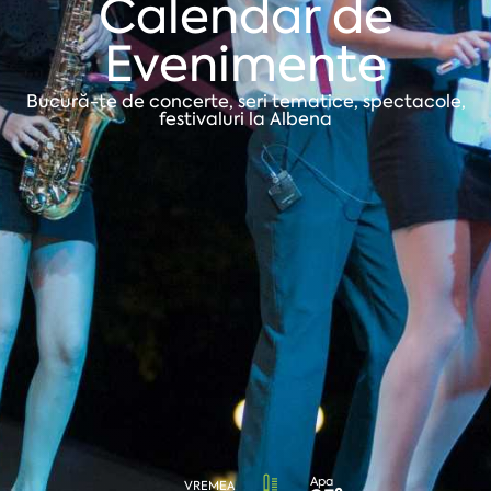
Calendar de
Evenimente
Bucură-te de concerte, seri tematice, spectacole,
festivaluri la Albena
Apa
VREMEA