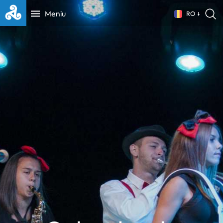
Meniu
RO