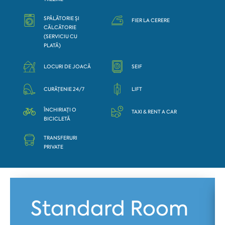
SPĂLĂTORIE ȘI
FIER LA CERERE
CĂLCĂTORIE
(SERVICIU CU
PLATĂ)
LOCURI DE JOACĂ
SEIF
CURĂȚENIE 24/7
LIFT
ÎNCHIRIAȚI O
TAXI & RENT A CAR
BICICLETĂ
TRANSFERURI
PRIVATE
Standard Room