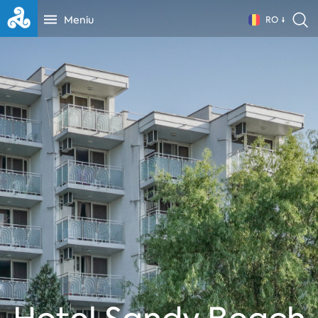
Meniu
RO