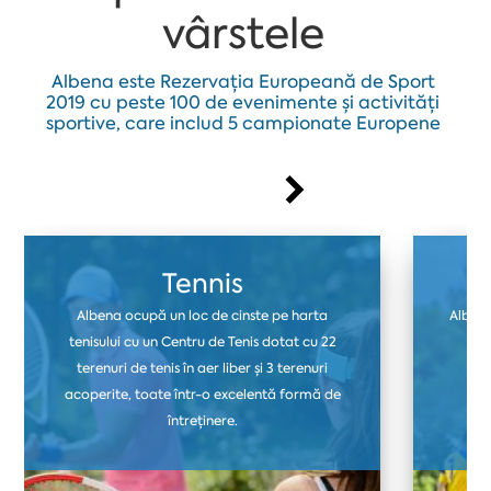
vârstele
Albena este Rezervația Europeană de Sport
2019 cu peste 100 de evenimente și activități
sportive, care includ 5 campionate Europene
Tennis
Albena ocupă un loc de cinste pe harta
Albena
tenisului cu un Centru de Tenis dotat cu 22
ter
terenuri de tenis în aer liber și 3 terenuri
fo
acoperite, toate într-o excelentă formă de
i
întreținere.