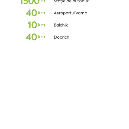
1500
m
Stație de autobuz
40
кm
Aeroportul Varna
10
кm
Balchik
40
кm
Dobrich