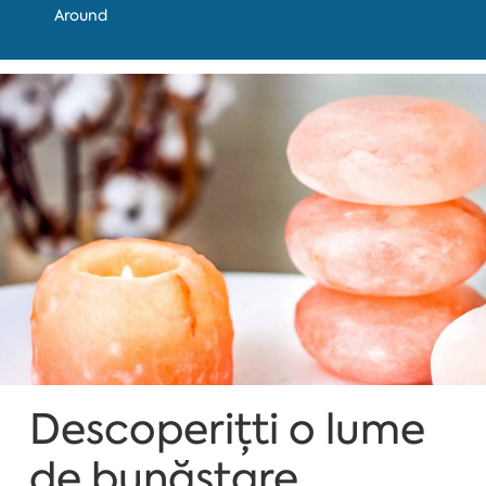
Around
Descoperițti o lume
de bunăstare