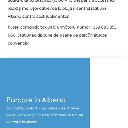
Scară rulantă deschisă (15.06 – 10.09) pentru acces mai
rapid și mai ușor către/de la plajă și centrul stațiunii
Albena contra cost suplimentar.
Puteți comanda taxiuri la următorul număr +359 885 853
660. Stațiunea dispune de o serie de parcări situate
convenabil.
Parcare in Albena
Siguranța, confort și aer curat - trei motive
pentru care poți circula fară mașină în timpul
vacanței în Albena