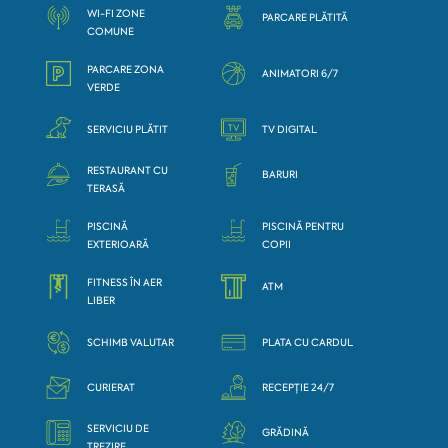
WI-FI ZONE
PARCARE PLĂTITĂ
COMUNE
PARCARE ZONA
ANIMATORI 6/7
VERDE
SERVICIU PLĂTIT
TV DIGITAL
RESTAURANT CU
BARURI
TERASĂ
PISCINĂ
PISCINĂ PENTRU
EXTERIOARĂ
COPII
FITNESS ÎN AER
ATM
LIBER
SCHIMB VALUTAR
PLATA CU CARDUL
CURIERAT
RECEPȚIE 24/7
SERVICIU DE
GRĂDINĂ
TREZIRE