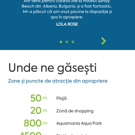
Am venit pentru câteva zile la Hotelul Sandy
Beach din Albena, Bulgaria, și a fost fantastic.
Aproape d
Mi-a plăcut că am avut piscine la dispoziție și
spa în apropiere.
LOLA ROSE
Unde ne găsești
Zone și puncte de atracție din apropriere
50
m
Plajă
20
m
Zonă de shopping
800
m
Aquamania Aqua Park