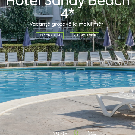
Hotel Sandy Beach
4*
Vacanță grozavă la malul mării
BEACH & FUN
ALL INCLUSIVE
Apa
VREMEA