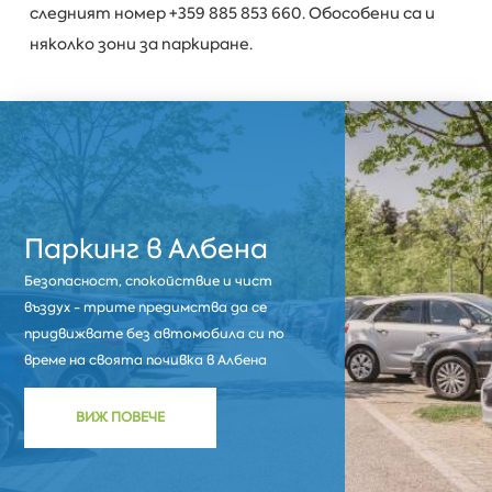
следният номер +359 885 853 660. Обособени са и
няколко зони за паркиране.
Паркинг в Албена
Безопасност, спокойствие и чист
въздух - трите предимства да се
придвижвате без автомобила си по
време на своята почивка в Албена
ВИЖ ПОВЕЧЕ