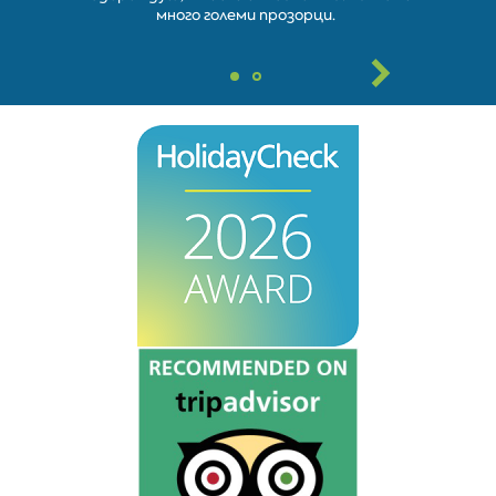
Пре
много големи прозорци.