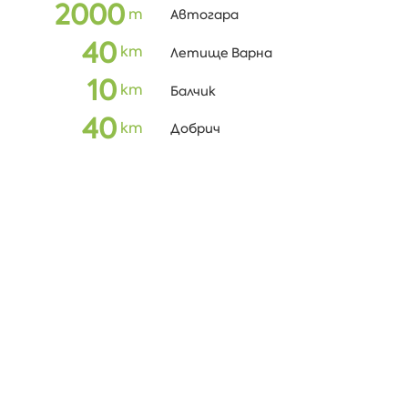
2000
m
Автогара
40
кm
Летище Варна
10
кm
Балчик
40
кm
Добрич