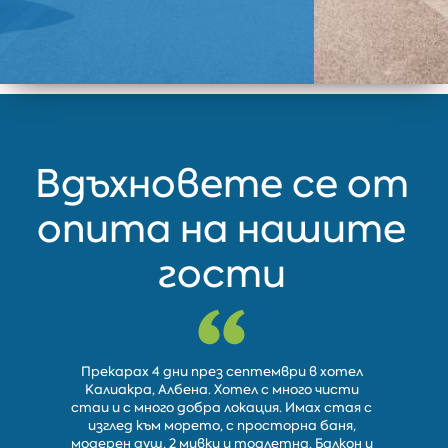
Вдъхновете се от
опита на нашите
гости
Прекарах 4 дни през септември в хотел
Много 
Калиакра, Албена. Хотел с много чисти
Стаите
стаи и с много добра локация. Имах стая с
Отлична
изглед към морето, с просторна баня,
Бях тук 
модерен душ, 2 мивки и тоалетна. Балкон и