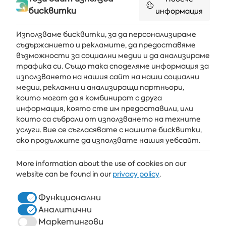
бисквитки
информация
Използваме бисквитки, за да персонализираме
съдържанието и рекламите, да предоставяме
възможности за социални медии и да анализираме
Получавайте последните новини и оферти направо във
трафика си. Също така споделяме информация за
вашата пощенска кутия
използването на нашия сайт на наши социални
медии, рекламни и анализиращи партньори,
АБОНИРАЙ СЕ
които могат да я комбинират с друга
информация, която сте им предоставили, или
които са събрали от използването на техните
услуги. Вие се съгласявате с нашите бисквитки,
АЛБЕНА
ако продължите да използвате нашия уебсайт.
ALBENA.BG
More information about the use of cookies on our
website can be found in our
privacy policy
.
ХОТЕЛИ
ЗДРАВЕ & СПА
Функционални
Аналитични
РЕСТОРАНТИ И БАРОВЕ
Маркетингови