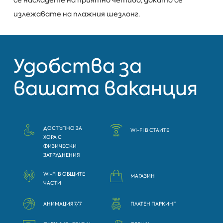
излежавате на плажния шезлонг.
Удобства за
вашата ваканция
ДОСТЪПНО ЗА
WI-FI В СТАИТЕ
ХОРА С
ФИЗИЧЕСКИ
ЗАТРУДНЕНИЯ
WI-FI В ОБЩИТЕ
МАГАЗИН
ЧАСТИ
АНИМАЦИЯ 7/7
ПЛАТЕН ПАРКИНГ