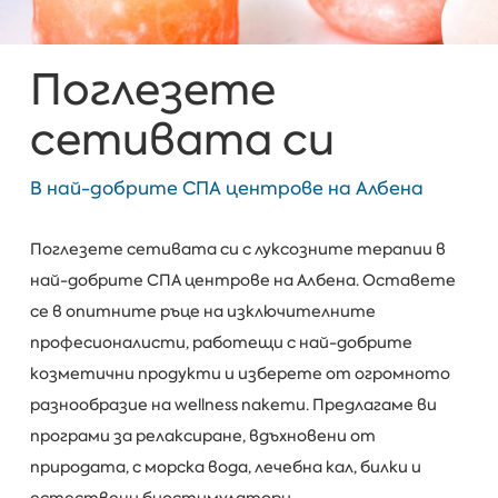
Поглезете
сетивата си
В най-добрите СПА центрове на Албена
Поглезете сетивата си с луксозните терапии в
най-добрите СПА центрове на Албена. Оставете
се в опитните ръце на изключителните
професионалисти, работещи с най-добрите
козметични продукти и изберете от огромното
разнообразие на wellness пакети. Предлагаме ви
програми за релаксиране, вдъхновени от
природата, с морска вода, лечебна кал, билки и