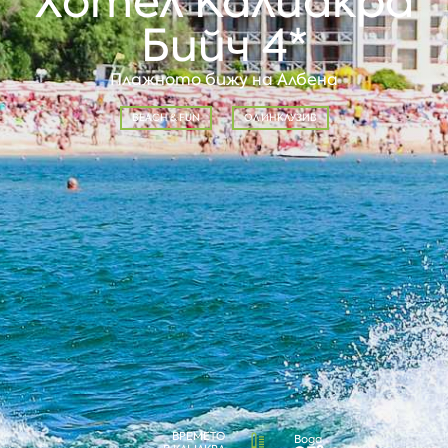
Хотел Калиакра
Бийч 4*
Плажното бижу на Албена
BEACH & FUN
ОЛ ИНКЛУЗИВ
ВРЕМЕТО
Вода