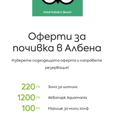
Оферти за
почивка в Албена
Изберете подходящата оферта и направете
резервация!
220
m
Зона за шопинг
1200
m
Аквапарк Aquamania
100
m
Игрище за мини голф