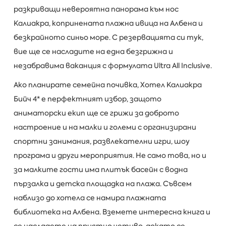
разкриващи невероятна панорама към нос
Калиакра, копринената плажна ивица на Албена и
безкрайното синьо море. С резервацията си тук,
вие ще се насладите на една безгрижна и
незабравима ваканция с формулата Ultra All Inclusive.
Ако планирате семейна почивка, Хотел Калиакра
Бийч 4* е перфектният избор, защото
аниматорски екип ще се грижи за доброто
настроение и на малки и големи с организирани
спортни занимания, развлекателни игри, шоу
програма и други мероприятия. Не само това, но и
за малките гости има плитък басейн с водна
пързалка и детска площадка на плажа. Съвсем
наблизо до хотела се намира плажната
библиотека на Албена. Вземете интересна книга и
се насладете на приятно четиво, докато се