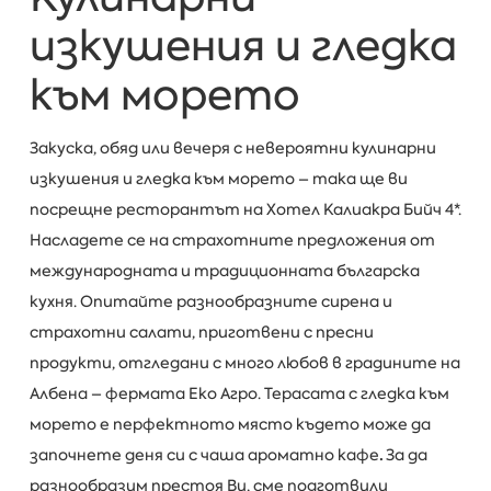
изкушения и гледка
към морето
Закуска, обяд или вечеря с невероятни кулинарни
изкушения и гледка към морето – така ще ви
посрещне ресторантът на Хотел Калиакра Бийч 4*.
Насладете се на страхотните предложения от
международната и традиционната българска
кухня. Опитайте разнообразните сирена и
страхотни салати, приготвени с пресни
продукти, отгледани с много любов в градините на
Албена – фермата Еко Агро. Терасата с гледка към
морето е перфектното място където може да
започнете деня си с чаша ароматно кафе
.
За да
разнообразим престоя Ви, сме подготвили