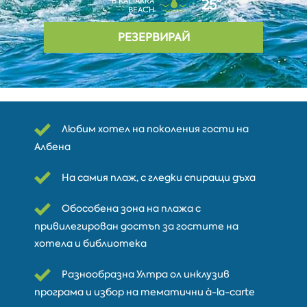
В KALIAKRA
25°
BEACH
РЕЗЕРВИРАЙ
Любим хотел на поколения гости на
Албена
На самия плаж, с гледки спиращи дъха
Обособена зона на плажа с
привилегирован достъп за гостите на
хотела и библиотека
Разнообразна Ултра ол инклузив
програма и избор на тематични à-la-carte