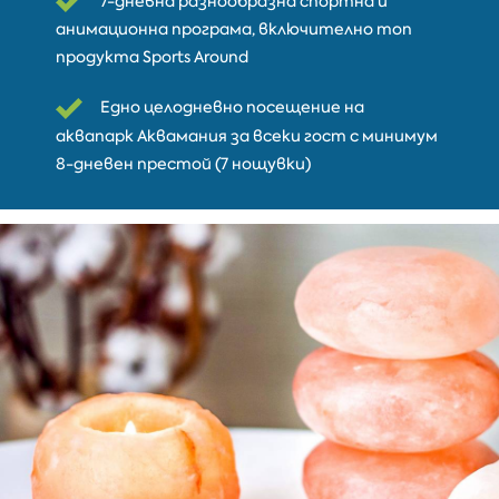
7-дневна разнообразна спортна и
анимационна програма, включително топ
продуктa Sports Around
Едно целодневно посещение на
аквапарк Аквамания за всеки гост с минимум
8-дневен престой (7 нощувки)