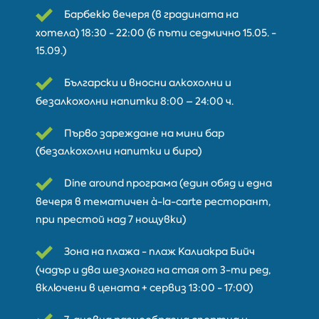
Барбекю вечеря (в градината на
хотела) 18:30 - 22:00 (6 пъти седмично 15.05. -
15.09.)
Български и вносни алкохолни и
безалкохолни напитки 8:00 – 24:00 ч.
Първо зареждане на мини бар
(безалкохолни напитки и бира)
Dine around програма (един обяд и една
вечеря в тематичен à-la-carte ресторант,
при престой над 7 нощувки)
Зона на плажа - плаж Калиакра Бийч
(чадър и два шезлонга на стая от 3-ти ред,
включени в цената + сервиз 13:00 - 17:00)