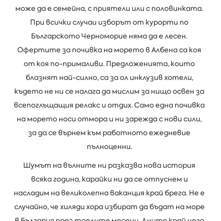
може да е семейна, с приятели или с половинката.
При всички случаи изборът от курорти по
Българското Черноморие няма да е лесен.
Офертите за почивка на морето в Албена са коя
от коя по-прималиви. Предложенията, които
блазнят най-силно, са за ол инклузив хотели,
където не ни се налага да мислим за нищо освен за
всепоглъщащия релакс и отдих. Само една почивка
на морето носи отмора и ни зарежда с нови сили,
за да се върнем към работното ежедневие
пълноценни.
Шумът на вълните ни разказва нова история
всяка година, карайки ни да се отпуснем и
насладим на великолепна ваканция край брега. Не е
случайно, че хиляди хора избират да бъдат на море
в България през топлите месеци. Дните край него