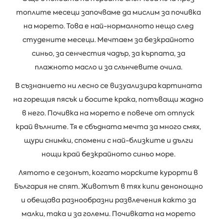
топлите месеци започваме да мислим за почивка
на морето. Това е най-нормалното нещо след
студените месеци. Мечтаем за безкрайното
синьо, за сенчестия чадър, за кърпата, за
плажното масло и за слънчевите очила.
В съзнанието ни лесно се визуализира картината
на горещия пясък и босите крака, потъващи жадно
в него. Почивка на морето е повече от отпуск
край вълните. Тя е сбъдната мечта за много смях,
щури снимки, спомени с най-близките и дълги
нощи край безкрайното синьо море.
Лятото е сезонът, когато морските курорти в
България не спят. Животът в тях кипи денонощно
и обещава разнообразни развлечения както за
малки, така и за големи. Почивката на морето