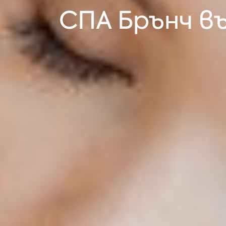
СПА Брънч въ