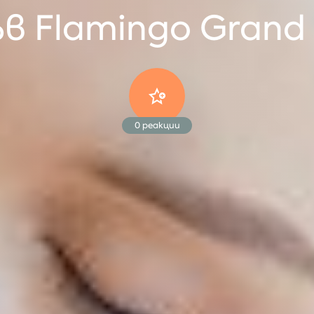
в Flamingo Grand H
0
реакции