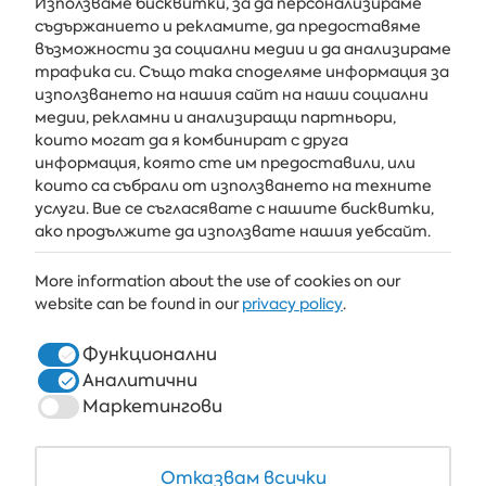
Използваме бисквитки, за да персонализираме
съдържанието и рекламите, да предоставяме
възможности за социални медии и да анализираме
Получавайте последните новини и оферти направо във
трафика си. Също така споделяме информация за
вашата пощенска кутия
използването на нашия сайт на наши социални
медии, рекламни и анализиращи партньори,
АБОНИРАЙ СЕ
които могат да я комбинират с друга
информация, която сте им предоставили, или
които са събрали от използването на техните
услуги. Вие се съгласявате с нашите бисквитки,
АЛБЕНА
ако продължите да използвате нашия уебсайт.
ALBENA.BG
More information about the use of cookies on our
website can be found in our
privacy policy
.
ХОТЕЛИ
ЗДРАВЕ & СПА
Функционални
Аналитични
РЕСТОРАНТИ И БАРОВЕ
Маркетингови
БЯЛАТА ЛАГУНА И ФОРЕСТ БИЙЧ РИЗОРТ
COWORKING
Отказвам всички