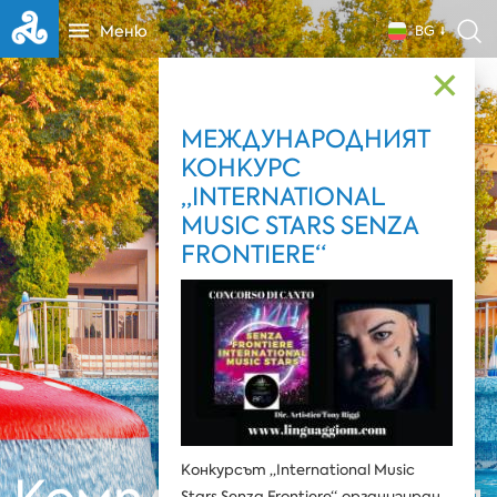
Меню
BG
✕
МЕЖДУНАРОДНИЯТ
КОНКУРС
„INTERNATIONAL
MUSIC STARS SENZA
FRONTIERE“
Конкурсът „International Music
Stars Senza Frontiere“, организиран