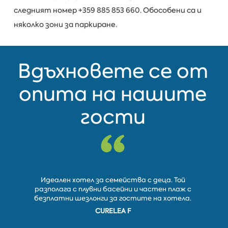
следният номер +359 885 853 660. Обособени са и
няколко зони за паркиране.
Вдъхновете се от
опита на нашите
гости
Отлично о
Идеален хотел за семейства с деца. Той
и чист
разполага с плувни басейни и частен плаж с
вкусна и 
безплатни шезлонги за гостите на хотела.
от 24 душ
CURELEA F
DON_