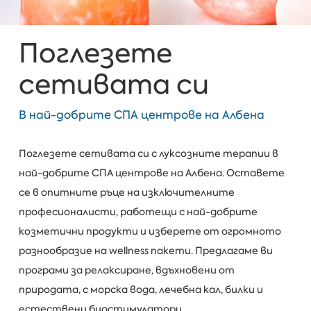
Поглезете
сетивата си
В най-добрите СПА центрове на Албена
Поглезете сетивата си с луксозните терапии в
най-добрите СПА центрове на Албена. Оставете
се в опитните ръце на изключителните
професионалисти, работещи с най-добрите
козметични продукти и изберете от огромното
разнообразие на wellness пакети. Предлагаме ви
програми за релаксиране, вдъхновени от
природата, с морска вода, лечебна кал, билки и
естествени биостимулатори.