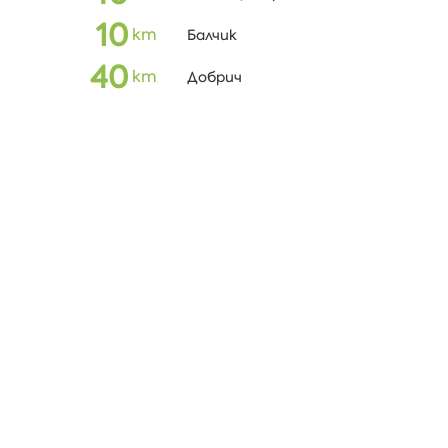
10
km
Балчик
40
km
Добрич