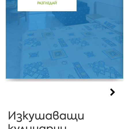
РАЗГЛЕДАЙ
Изкушаващи
кулинарни