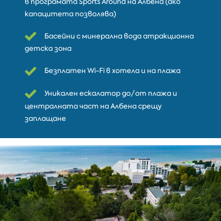
в програмата Sports Around на Албена (ако
капацитета позволява)
Басейни с минерална вода атракционна
детска зона
Безплатен Wi-Fi в хотела и на плажа
Уникален ескалатор до/от плажа и
централната част на Албена срещу
заплащане