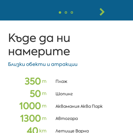
Къде да ни
намерите
Близки обекти и атракции
350
m
Плаж
50
m
Шопинг
1000
m
Аквамания Аква Парк
1300
m
Автогара
40
km
Летище Варна