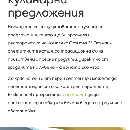
предложения
Насладете се на изкушаващите кулинарни
предложения, които ще ви предложи
ресторантът на Комплекс Орхидея 3*. От най-
апетитните ястия, до традиционна кухня,
приготвени с пресни продукти, директно от
градините на Албена – фермата Еко Агро.
До края на юни и от първи септември можете да
посетите един от а ла карт ресторантите,
включени в програмата
Dine Around
, за да
прекарате един обяд или вечеря в една по-различна
обстановка.