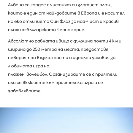
Албена се гордее с чистият си златист плаж,
който е един от най-добрите в Европа и е носител
на еко отличието Син Флаг за най-чист и красив
плаж на българското Черноморие.
Абсолютно равната ивица с дължина почти 4 км и
ширина до 250 метра на места, предоставя
невероятни възможности и идеални условия за
любимата игра на
плажен волейбол. Организирайте се с приятели
или се включете към приятелска игра и се
забавлявайте.