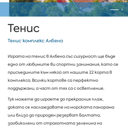
Тенис
Тенис комплекс Албена
Играта на тенис в Албена със сигурност ще бъде
едно от любимите ви спортни занимания, като се
присъедините към някой от нашите 22 корта в
комплекса. Всички кортове са перфектно
поддържани, а част от тях са с осветление.
Тук можете да играете до прекрасния плаж,
докато се наслаждавате на морската панорама
или близо до природен резерват Балтата,
заобиколени от страхотната зеленина на