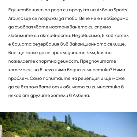
Единственият по рода си продукт на Албена Sports
Around ще се погрижи за това. Вече не е необходимо
да съобразявате настаняването си спрямо
любимите си активности. Независимо, в кой хотел
е вашата резервация във ваканционното селище,
вие ще може да се присъедините към, която
пожелаете спортна дейност. Предпочитате
хотела си, но в него няма водна гимнастика? Няма
проблем. Само попитайте на рецепция и ще може
да се възползвате от любимата си гимнастика в
някой от другите хотели в Албена.