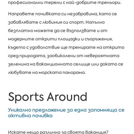
професионални терени с най-добрите треньори.
Направете почивката си незабравима, като се
забавлявате с любимия си спорт. Напълно
безплатно можете да се възползвате и от
модерните открити площадки и съоръжения,
където с удоволствие ще тренирате на открито
сред природата, заобиколени от невероятната
зеленина на ваканционното селище или докато се
любувате на морската панорама.
Sports Аround
Уникално предложение за една запомняща се
активна почивка
Искате нещо различно за своята ваканция?