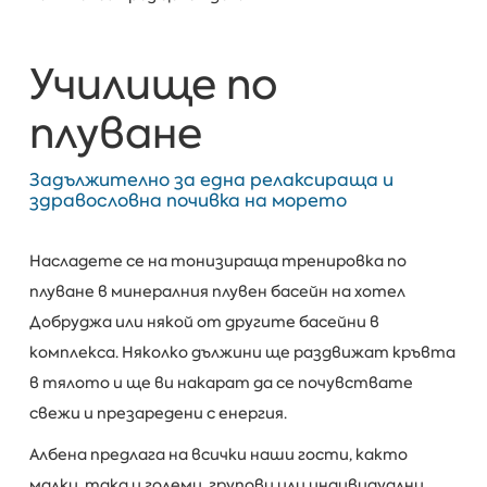
Училище по
плуване
Задължително за една релаксираща и
здравословна почивка на морето
Насладете се на тонизираща тренировка по
плуване в минералния плувен басейн на хотел
Добруджа или някой от другите басейни в
комплекса. Няколко дължини ще раздвижат кръвта
в тялото и ще ви накарат да се почувствате
свежи и презаредени с енергия.
Албена предлага на всички наши гости, както
малки, така и големи, групови или индивидуални