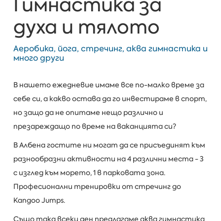
Гимнастика за
духа и тялото
Аеробика, йога, стречинг, аква гимнастика и
много други
В нашето ежедневие имаме все по-малко време за
себе си, а какво остава да го инвестираме в спорт,
но защо да не опитаме нещо различно и
презареждащо по време на ваканцията си?
В Албена гостите ни могат да се присъединят към
разнообразни активности на 4 различни места - 3
с изглед към морето, 1 в парковата зона.
Професионални тренировки от стречинг до
Kangoo Jumps.
Също така всеки ден предлагаме аква гимнастика