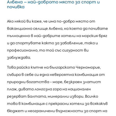
Албена – най-доброто място за спорт и
почивка
Ако някой ви каже, че има по-добро място от
ваканционно селище Албена, на което да почивате
пълноценно в най-добрите хотели на морския бряг
и да спортувате както за забавление, така и
професионално, то той със сигурност ви
заблуждава.
Това райско кътче на българското Черноморие,
събира в себе си една невероятна комбинация от
природни богатства - море, безкраен златист
плаж, дивата лонгозна гора на национален
резерват Балтата, минерални извори. Всичко
това в комбинация с прекрасни хотели за всякакъв
бюджет и неограничени възможности за спорт на