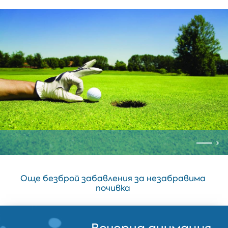
Още безброй забавления за незабравима
почивка