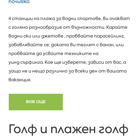
почивка
4 станции на плажа за водни спортове, ви очакват
с голямо разнообразие от възможности. Карайте
водни ски или джетове , пробвайте парасейлинг,
забавлявайте се, докато ви теглят с банан, или
пробвайте да усвоите техниките на
уинд сърфинга. Кое ще изберете, зависи от вас, а
защо не и нещо различно за всеки ден от вашата
ваканция.
ВИЖ ОЩЕ
Голф и плажен голф