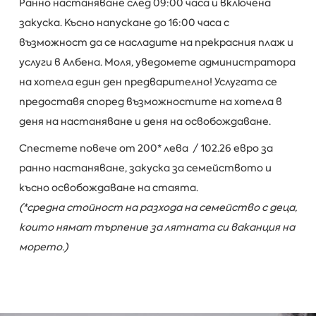
Ранно настаняване след 09:00 часа и включена
закуска. Късно напускане до 16:00 часа с
възможност да се насладите на прекрасния плаж и
услуги в Албена. Моля, уведомете администратора
на хотела един ден предварително! Услугата се
предоставя според възможностите на хотела в
деня на настаняване и деня на освобождаване.
Спестете повече от 200* лева / 102.26 евро за
ранно настаняване, закуска за семейството и
късно освобождаване на стаята.
(*средна стойност на разхода на семейство с деца,
които нямат търпение за лятната си ваканция на
морето.)