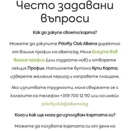
Често задавани
въпроси
Как да закупя своята карта?
Можете да закупите
Priority Club Albena
директно
от вашия профил на albena.bg. Моля
влезте във
вашия профил
(или създайте нов) и отворете
секция
Профил
. Натиснете бутона
Купи Карта
,
изберете желания период и направете плащане.
Ако изпитвате трудности, моля свържете се с
колегите на телефон +359 700 12 110 или на имейл
priorityclub@albena.bg
Кога и как ще мога да използвам картата си?
Можете да ползвате картата си от деня на