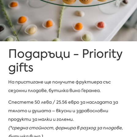
Подаръци - Priority
gifts
На пристигане ще получите фруктиера със
сезонни плодове, бутилка вино Геранеа.
Спестете 50 лева / 25.56 евро за насладата за
тялото и душата – вкусни и здравословни
продукти за малки и големи
.
(*средна стойност, формира в разход за плодове,
бутилка вино.)