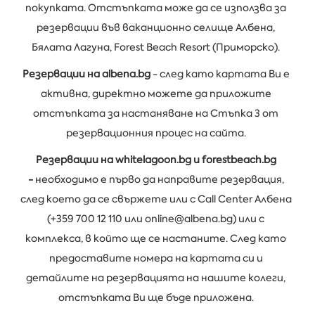
покупката. Отстъпката може да се използва за
резервации във ваканционно селище Албена,
Бялата Лагуна, Forest Beach Resort (Приморско).
Резервации на albena.bg
- след като картата Ви е
активна, директно можете да приложите
отстъпката за настаняване на Стъпка 3 от
резервационния процес на сайта.
Резервации на whitelagoon.bg и forestbeach.bg
-
необходимо е първо да направите резервация,
след което да се свържете или с Call Center Албена
(+359 700 12 110 или online@albena.bg) или с
комплекса, в който ще се настаните. След като
предоставите номера на картата си и
детайлите на резервацията на нашите колеги,
отстъпката Ви ще бъде приложена.