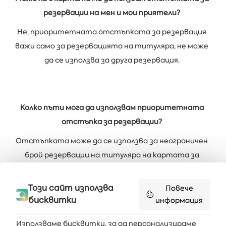
резервации на мен и мои приятели?
Не, приоритетната отстъпката за резервация
важи само за резервацията на титуляра, не може
да се използва за друга резервация.
Колко пъти мога да използвам приоритетната
отстъпка за резервации?
Отстъпката може да се използва за неограничен
брой резервации на титуляра на картата за
всеки наш хотел във ваканционно селище Албена,
Бялата Лагуна, Forest Beach Resort (Приморско).
Този сайт използва
Повече
Титулярът трябва да бъде настанен в стаята по
бисквитки
информация
съответната резервация.
Използваме бисквитки, за да персонализираме