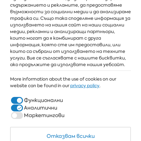
съдържанието и рекламите, да предоставяме
възможности за социални медии и да анализираме
Получавайте последните новини и оферти направо във
трафика си. Също така споделяме информация за
вашата пощенска кутия
използването на нашия сайт на наши социални
медии, рекламни и анализиращи партньори,
АБОНИРАЙ СЕ
които могат да я комбинират с друга
информация, която сте им предоставили, или
които са събрали от използването на техните
услуги. Вие се съгласявате с нашите бисквитки,
АЛБЕНА
ако продължите да използвате нашия уебсайт.
ALBENA.BG
More information about the use of cookies on our
website can be found in our
privacy policy
.
ХОТЕЛИ
ЗДРАВЕ & СПА
Функционални
Аналитични
РЕСТОРАНТИ И БАРОВЕ
Маркетингови
БЯЛАТА ЛАГУНА И ФОРЕСТ БИЙЧ РИЗОРТ
COWORKING
Отказвам всички