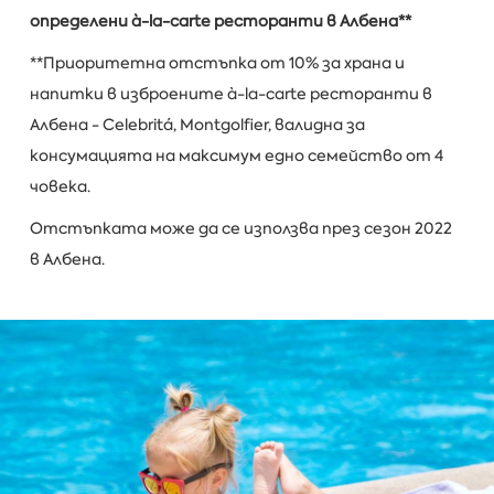
определени à-la-carte ресторанти в Албена**
**Приоритетна отстъпка от 10% за храна и
напитки в изброените à-la-carte ресторанти в
Албена - Celebritá, Montgolfier, валидна за
консумацията на максимум едно семейство от 4
човека.
Отстъпката може да се използва през сезон 2022
в Албена.