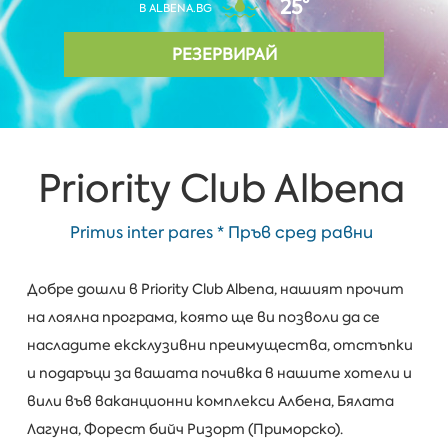
25°
В ALBENA.BG
РЕЗЕРВИРАЙ
Priority Club Albena
Primus inter pares * Пръв сред равни
Добре дошли в Priority Club Albena, нашият прочит
на лоялна програма, която ще ви позволи да се
насладите ексклузивни преимущества, отстъпки
и подаръци за вашата почивка в нашите хотели и
вили във ваканционни комплекси Албена, Бялата
Лагуна, Форест бийч Ризорт (Приморско).