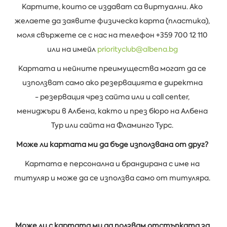
Картите, които се издават са виртуални. Ако
желаете да заявите физическа карта (пластика),
моля свържете се с нас на телефон +359 700 12 110
или на имейл
priorityclub@albena.bg
Картата и нейните преимущества могат да се
използват само ако резервацията е директна
- резервация чрез сайта или и call center,
мениджъри в Албена, както и през бюро на Албена
Тур или сайта на Фламинго Турс.
Може ли картата ми да бъде използвана от друг?
Картата е персонална и брандирана с име на
титуляр и може да се използва само от титуляра.
Може ли с картата ми да ползвам отстъпката за