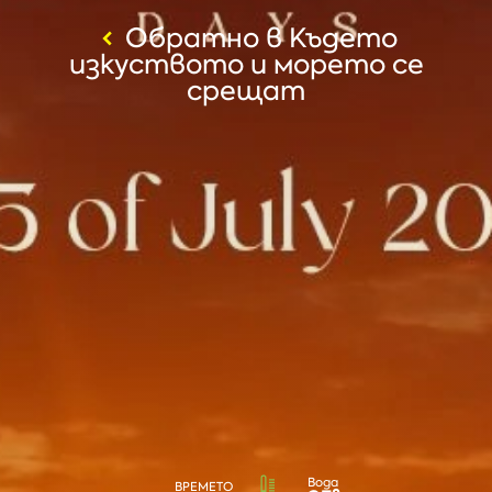
Обратно в Където
изкуството и морето се
срещат
Вода
ВРЕМЕТО