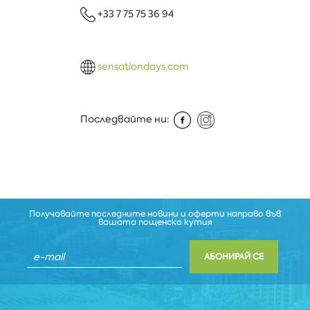
+33 7 75 75 36 94
sensationdays.com
Последвайте ни:
Получавайте последните новини и оферти направо във
вашата пощенска кутия
АБОНИРАЙ СЕ