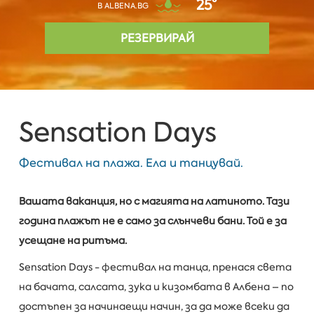
25°
В ALBENA.BG
РЕЗЕРВИРАЙ
Sensation Days
Фестивал на плажа. Ела и танцувай.
Вашата ваканция, но с магията на латиното.
Тази
година плажът не е само за слънчеви бани. Той е за
усещане на ритъма.
Sensation Days - фестивал на танца, пренася света
на бачата, салсата, зука и кизомбата в Албена – по
достъпен за начинаещи начин, за да може всеки да