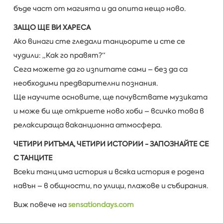
бъде част от магията и да опита нещо ново.
ЗАЩО ЩЕ ВИ ХАРЕСА
Ако винаги сте гледали танцьорите и сте се
чудили: „Как го правят?“
Сега можете да го изпитате сами – без да са
необходими предварителни познания.
Ще научите основите, ще почувствате музиката
и може би ще откриете ново хоби – всичко това в
релаксираща ваканционна атмосфера.
ЧЕТИРИ РИТЪМА, ЧЕТИРИ ИСТОРИИ - ЗАПОЗНАЙТЕ СЕ
С ТАНЦИТЕ
Всеки танц има история и всяка история е родена
навън – в общности, по улици, плажове и събирания.
Виж повече на
sensationdays.com