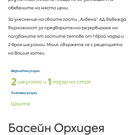
обявените на място цени.
За улеснение на своите гости „Албена“ АД въвежда
възможност за предварително резервиране на
ползваните от гостите сетове от 1 брой чадър и
2 броя шезлонги. Моля, свържете се с рецепцията
на Вашия хотел.
Безплатни услуги
2
1
шезлонга и
чадър на стая
Платени услуги
Шалте
Басейн Орхидея