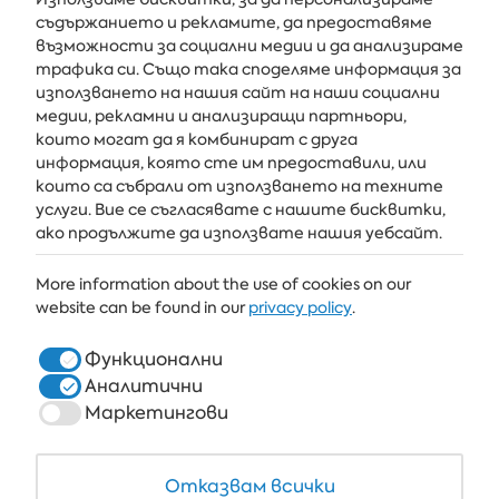
съдържанието и рекламите, да предоставяме
възможности за социални медии и да анализираме
Получавайте последните новини и оферти направо във
трафика си. Също така споделяме информация за
вашата пощенска кутия
използването на нашия сайт на наши социални
медии, рекламни и анализиращи партньори,
АБОНИРАЙ СЕ
които могат да я комбинират с друга
информация, която сте им предоставили, или
които са събрали от използването на техните
услуги. Вие се съгласявате с нашите бисквитки,
АЛБЕНА
ако продължите да използвате нашия уебсайт.
ALBENA.BG
More information about the use of cookies on our
website can be found in our
privacy policy
.
ХОТЕЛИ
ЗДРАВЕ & СПА
Функционални
Аналитични
РЕСТОРАНТИ И БАРОВЕ
Маркетингови
БЯЛАТА ЛАГУНА И ФОРЕСТ БИЙЧ РИЗОРТ
COWORKING
Отказвам всички