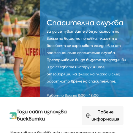
Спасителна служба
За да се чувствате в безопасност по
време на вашата почивка, плажът и
басейнът се охраняват ежедневно от
професионална спасителна служба.
Препоръчваме ви да бъдете предпазливи
и да следвате инструкциите,
отговарящи на флага на плажа и след
работното време на спасителите.
Работно време: 8:30 - 18:00
Този сайт използва
Повече
бисквитки
информация
Използваме бисквитки, за да персонализираме