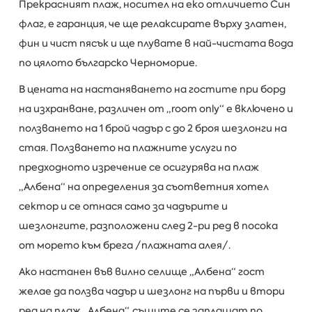
Прекрасният плаж, носител на еко отличието Син
флаг, е гаранция, че ще релаксирате върху златен,
фин и чист пясък и ще плувате в най-чистата вода
по цялото българско Черноморие.
В цената на настаняването на гостите при борд
на изхранване, различен от „room only“ е включено и
ползването на 1 брой чадър с до 2 броя шезлонги на
стая. Ползването на плажните услуги по
предходното изречение се осигурява на плаж
„Албена“ на определения за съответния хотел
сектор и се отнася само за чадърите и
шезлонгите, разположени след 2-ри ред в посока
от морето към брега /плажната алея/.
Ако настанен във вилно селище „Албена“ гост
желае да ползва чадър и шезлонг на първи и втори
ред на плаж „Албена“, същите се заплащат по