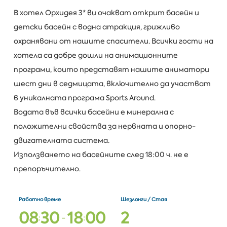
В хотел Орхидея 3* ви очакват открит басейн и
детски басейн с водна атракция, грижливо
охранявани от нашите спасители. Всички гости на
хотела са добре дошли на анимационните
програми, които представят нашите аниматори
шест дни в седмицата, включително да участват
в уникалната програма Sports Around.
Водата във всички басейни е минерална с
положителни свойства за нервната и опорно-
двигателната система.
Използването на басейните след 18:00 ч. не е
препоръчително.
Работно време
Шезлонги / Стая
0
8
3
0
1
8
0
0
2
:
-
: