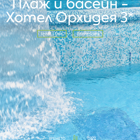
Плаж и басейн -
Хотел Орхидея 3*
SMART & EASY
ОЛ ИНКЛУЗИВ
Вода
ВРЕМЕТО