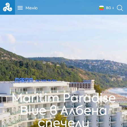
Меню
BG
Maritim Paradise
Blue в Албена
спечели