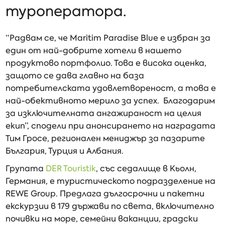
туроператора.
“Радвам се, че Maritim Paradise Blue е избран за
един от най-добрите хотели в нашето
продуктово портфолио. Това е висока оценка,
защото се дава главно на база
потребителската удовлетвореност, а това е
най-обективното мерило за успех. Благодарим
за изключителната ангажираност на целия
екип”, сподели при анонсирането на наградата
Тим Гросе, регионален мениджър за пазарите
България, Турция и Албания.
Групата
DER Touristik
, със седалище в Кьолн,
Германия, е туристическото подразделение на
REWE Group. Предлага дългосрочни и пакетни
екскурзии в 179 държави по света, включително
почивки на море, семейни ваканции, градски