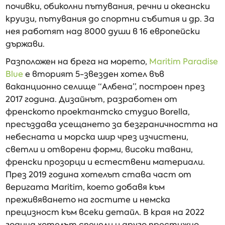
почивки, обиколни пътувания, речни и океански
круизи, пътувания до спортни събития и др. За
нея работят над 8000 души в 16 европейски
държави.
Разположен на брега на морето,
Maritim Paradise
Blue
е вторият 5-звезден хотел във
ваканционно селище “Албена”, построен през
2017 година. Дизайнът, разработен от
френското проектантско студио Borella,
пресъздава усещането за безграничността на
небесната и морска шир чрез изчистени,
светли и отворени форми, високи тавани,
френски прозорци и естествени материали.
През 2019 година хотелът става част от
веригата Maritim, което добавя към
преживяването на гостите и немска
прецизност към всеки детайл. В края на 2022
година хотелът спечели и друго престижно