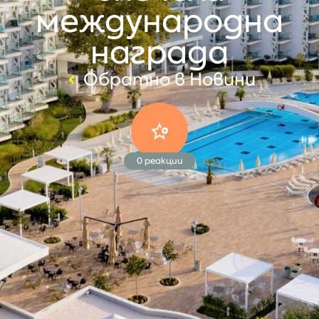
международна
награда
Обратно в Новини
0
реакции