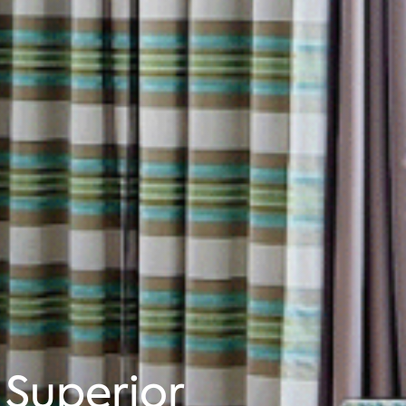
uperior