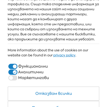
Получавайте последните новини и оферти направо във
трафика си. Също така споделяме информация за
вашата пощенска кутия
използването на нашия сайт на наши социални
медии, рекламни и анализиращи партньори,
АБОНИРАЙ СЕ
които могат да я комбинират с друга
информация, която сте им предоставили, или
които са събрали от използването на техните
услуги. Вие се съгласявате с нашите бисквитки,
АЛБЕНА
ако продължите да използвате нашия уебсайт.
ALBENA.BG
More information about the use of cookies on our
website can be found in our
privacy policy
.
ХОТЕЛИ
ЗДРАВЕ & СПА
Функционални
Аналитични
РЕСТОРАНТИ И БАРОВЕ
Маркетингови
БЯЛАТА ЛАГУНА И ФОРЕСТ БИЙЧ РИЗОРТ
COWORKING
Отказвам всички