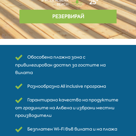
В VILLA ALBENA
25°
BEACH
РЕЗЕРВИРАЙ
Обособена плажна зона с
привилегирован достъп за гостите на
вилата
Разнообразна All inclusive програма
Гарантирано качество на продуктите
от градините на Албена и избрани местни
производители
Безплатен Wi-Fi във вилата и на плажа