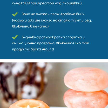
след 01.09 при престой над 7 нощувки)
Зона на плажа - плаж Арабела бийч
(чадър и два шезлонга на стая от 3-ти ред,
включени в цената)
6-дневна разнообразна спортна и
анимационна програма, включително топ
продуктa Sports Around