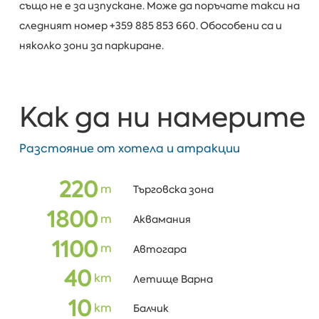
също не е за изпускане. Може да поръчате такси на
следният номер +359 885 853 660. Обособени са и
няколко зони за паркиране.
Как да ни намерите
Разстояние от хотела и атракции
220
m
Търговска зона
1800
m
Аквамания
1100
m
Автогара
40
km
Летище Варна
10
km
Балчик