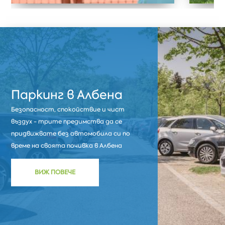
Паркинг в Албена
Безопасност, спокойствие и чист
въздух - трите предимства да се
придвижвате без автомобила си по
време на своята почивка в Албена
ВИЖ ПОВЕЧЕ