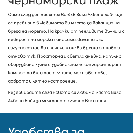
черноморски плаж
Само след ден престоя ви във Вила Албена Бийч ще
се превърне в любимото ви място за ваканция на
брега на морето. На крачки от пенливите вълни и с
невероятна морска панорама, вилата със
сигурност ще ви спечели и ще ви връща отново и
отново тук. Просторна и светла дневна, напълно
оборудвана кухня и удобна спалня ще гарантират
комфорта ви, а пастелните меки цветове,
доброто и лятно настроение.
Резервирайте сега новото си любимо място Вила
Албена Бийч за мечтаната лятна ваканция.
Удобства за