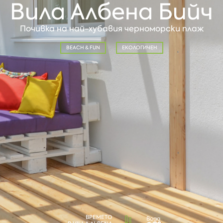
Вила Албена Бийч
Почивка на най-хубавия черноморски плаж
BEACH & FUN
ЕКОЛОГИЧЕН
ВРЕМЕТО
Вода