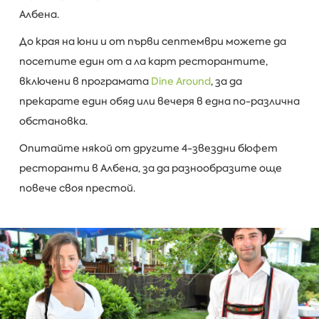
Албена.
До края на юни и от първи септември можете да
посетите един от а ла карт ресторантите,
включени в програмата
Dine Around
, за да
прекарате един обяд или вечеря в една по-различна
обстановка.
Опитайте някой от другите 4-звездни бюфет
ресторанти в Албена, за да разнообразите още
повече своя престой.