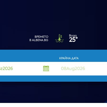
Вода
ВРЕМЕТО
25°
В ALBENA.BG
КРАЙНА ДАТА
вг
2026
08Aug2026