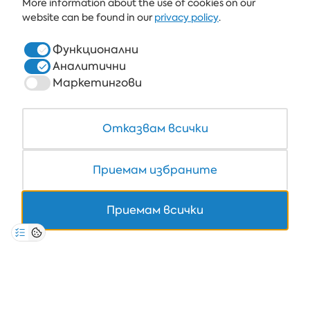
More information about the use of cookies on our
website can be found in our
privacy policy
.
ХОТЕЛИ
ЗДРАВЕ & СПА
Функционални
Аналитични
РЕСТОРАНТИ И БАРОВЕ
Маркетингови
БЯЛАТА ЛАГУНА И ФОРЕСТ БИЙЧ РИЗОРТ
COWORKING
Отказвам всички
Приемам избраните
+359 700 12 110
Приемам всички
8:30-17:00 Пон-Пет
НА ЦЕНАТА НА ЕДИН ТЕЛ. ИМПУЛС
ЗАЩИТА НА ЛИЧНИТЕ ДАННИ
*ОБЩИ УСЛОВИЯ
КОРПОРАТИВНА ИНФОРМАЦИЯ