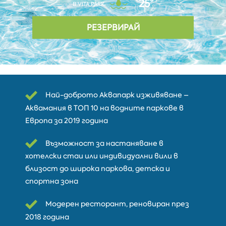
25°
В VITA PARK
РЕЗЕРВИРАЙ
Най-доброто Аквапарк изживяване –
Аквамания в ТОП 10 на водните паркове в
Европа за 2019 година
Възможност за настаняване в
хотелски стаи или индивидуални вили в
близост до широка паркова, детска и
спортна зона
Модерен ресторант, реновиран през
2018 година