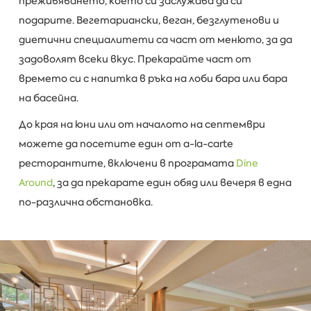
преживяването, което си заслужава да си
подарите. Вегетариански, веган, безглутенови и
диетични специалитети са част от менюто, за да
задоволят всеки вкус. Прекарайте част от
времето си с напитка в ръка на лоби бара или бара
на басейна.
До края на юни или от началото на септември
можете да посетите един от a-la-carte
ресторантите, включени в програмата
Dine
Around
, за да прекарате един обяд или вечеря в една
по-различна обстановка.