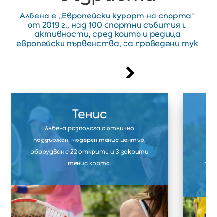
Албена е „Европейски курорт на спорта“
от 2019 г., над 100 спортни събития и
активности, сред които и редица
европейски първенства, са проведени тук
Тенис
Албена разполага с отлично
Фут
поддържан, модерен тенис център,
ф
оборудван с 22 открити и 3 закрити
тр
тенис корта.
тре