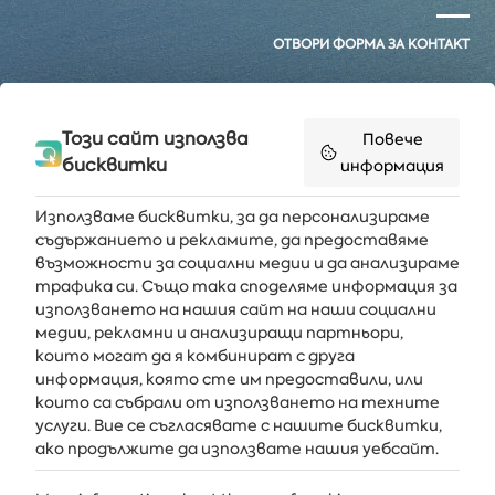
ОТВОРИ ФОРМА ЗА КОНТАКТ
Този сайт използва
Повече
бисквитки
информация
Използваме бисквитки, за да персонализираме
съдържанието и рекламите, да предоставяме
възможности за социални медии и да анализираме
Получавайте последните новини и оферти направо във
трафика си. Също така споделяме информация за
вашата пощенска кутия
използването на нашия сайт на наши социални
медии, рекламни и анализиращи партньори,
АБОНИРАЙ СЕ
които могат да я комбинират с друга
информация, която сте им предоставили, или
които са събрали от използването на техните
услуги. Вие се съгласявате с нашите бисквитки,
АЛБЕНА
ако продължите да използвате нашия уебсайт.
ALBENA.BG