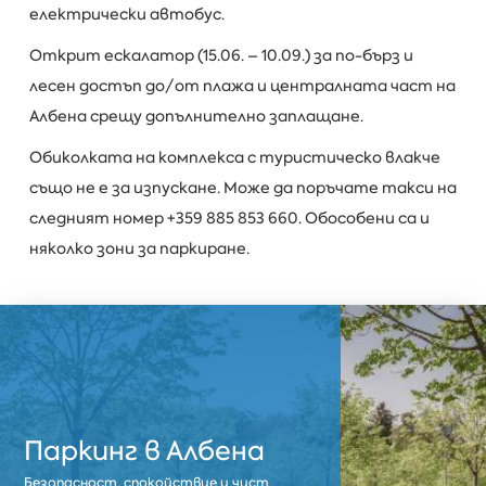
електрически автобус.
Открит ескалатор (15.06. – 10.09.) за по-бърз и
лесен достъп до/от плажа и централната част на
Албена срещу допълнително заплащане.
Обиколката на комплекса с туристическо влакче
също не е за изпускане. Може да поръчате такси на
следният номер +359 885 853 660. Обособени са и
няколко зони за паркиране.
Паркинг в Албена
Безопасност, спокойствие и чист