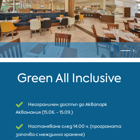
Green All Inclusive
Неограничен достъп до Аквапарк
Аквамания (15.06. - 15.09.)
Настаняване след 14:00 ч. (програмата
започва с междинно хранене)