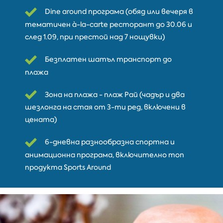
Dine around програма (обяд или вечеря в
тематичен à-la-carte ресторант до 30.06 и
след 1.09, при престой над 7 нощувки)
Безплатен шатъл транспорт до
плажа
Зона на плажа - плаж Рай (чадър и два
шезлонга на стая от 3-ти ред, включени в
цената)
6-дневна разнообразна спортна и
анимационна програма, включително топ
продуктa Sports Around