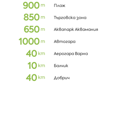
900
m
Плаж
850
m
Търговска зона
650
m
Аквапарк Аквамания
1000
m
Автогара
40
km
Аерогара Варна
10
km
Балчик
40
km
Добрич