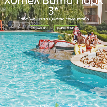
Хотел Вита Парк
3*
Забавления за цялото семейство
AQUACLUB
ОЛ ИНКЛУЗИВ
Вода
ВРЕМЕТО