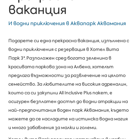
ваканция
И водни приключения в Аквапарк Аквамания
Подарете си една прекрасна ваканция, изпълнена с
водни приключения с резервация в Хотел Вита
Парк 3*. Разположен сред богата зеленина в
красивата паркова зона на Албена, хотелът
предлага възможности за развлечение на цялото
семейство. За любителите на високия адреналин,
които са си закупили All Inclusive Plus пакет, е
осигурен безплатен достъп до водни атракции на
най-предпочитания воден парк Аквамания, където
можете да се насладите на истинска водна магия
и много забавления за малки и големи.