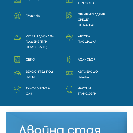
ТЕЛЕФОНА
ПРАНЕ И ГЛАДЕНЕ
ГРАДИНА
СРЕЩУ
ЗАПЛАЩАНЕ
ЮТИЯ И ДЪСКА ЗА
ДЕТСКА
ГЛАДЕНЕ (ПРИ
ПЛОЩАДКА
ПОИСКВАНЕ)
СЕЙФ
АСАНСЬОР
ВЕЛОСИПЕД ПОД
АВТОБУС ДО
НАЕМ
ПЛАЖА
ТАКСИ & RENT A
ЧАСТНИ
CAR
ТРАНСФЕРИ
Двойна стая