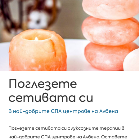
Поглезете
сетивата си
В най-добрите СПА центрове на Албена
Поглезете сетивата си с луксозните терапии в
най-добрите СПА центрове на Албена. Оставете