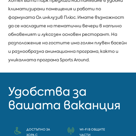
Хотел Вита Парк предлага настаняване в удобни
климатизирани помещения и работи по
формулата Ол инклузив Плюс. Имате възможност
да се насладите на тематични вечери в напълно
обновеният и луксозен основен ресторант. На
разположение на гостите има голям плувен басейн
и разнообразна анимационна програма, както и
уникалната програма Sports Around.
Удобства за
вашата ваканция
ДОСТЪПНО ЗА
WI-FI В ОБЩИТЕ
ХОРА С
ЧАСТИ