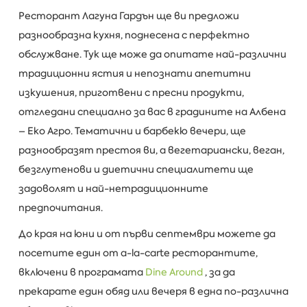
Ресторант Лагуна Гардън ще ви предложи
разнообразна кухня, поднесена с перфектно
обслужване. Тук ще може да опитате най-различни
традиционни ястия и непознати апетитни
изкушения, приготвени с пресни продукти,
отгледани специално за вас в градините на Албена
– Еко Агро. Тематични и барбекю вечери, ще
разнообразят престоя ви, а вегетариански, веган,
безглутенови и диетични специалитети ще
задоволят и най-нетрадиционните
предпочитания.
До края на юни и от първи септември можете да
посетите един от a-la-carte ресторантите,
включени в програмата
Dine Around
, за да
прекарате един обяд или вечеря в една по-различна