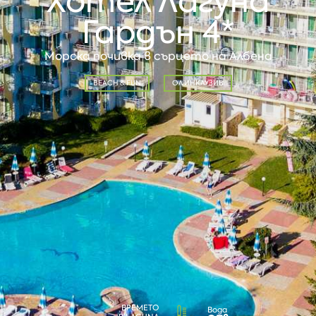
Хотел Лагуна
Гардън 4*
Морска почивка в сърцето на Албена
BEACH & FUN
ОЛ ИНКЛУЗИВ
ВРЕМЕТО
Вода