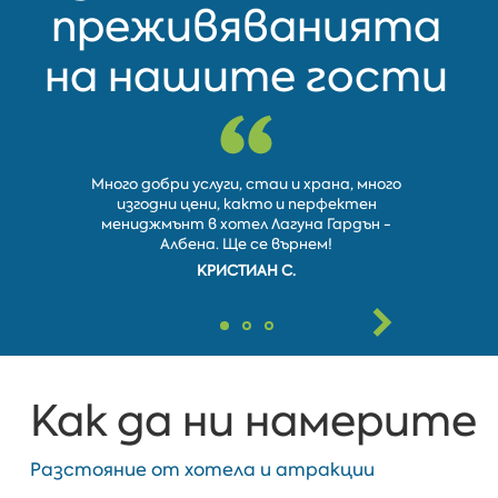
преживяванията
на нашите гости
Много добри услуги, стаи и храна, много
Анимато
изгодни цени, както и перфектен
бе
мениджмънт в хотел Лагуна Гардън -
разполож
Албена. Ще се върнем!
КРИСТИАН С.
Как да ни намерите
Разстояние от хотела и атракции