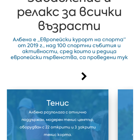
релакс за всички
възрасти
Албена е „Европейски курорт на спорта“
от 2019 г., над 100 спортни събития и
активности, сред които и редица
европейски първенства, са проведени тук
Тенис
Албена разполага с отлично
Фут
поддържан, модерен тенис център,
ф
оборудван с 22 открити и 3 закрити
тр
тенис корта.
тре