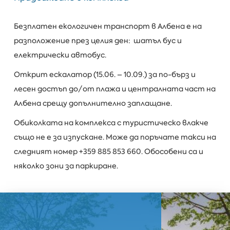
Безплатен екологичен транспорт в Албена е на
разположение през целия ден: шатъл бус и
електрически автобус.
Открит ескалатор (15.06. – 10.09.) за по-бърз и
лесен достъп до/от плажа и централната част на
Албена срещу допълнително заплащане.
Обиколката на комплекса с туристическо влакче
също не е за изпускане. Може да поръчате такси на
следният номер +359 885 853 660. Обособени са и
няколко зони за паркиране.