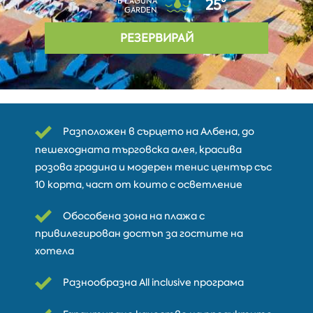
В LAGUNA
25°
GARDEN
РЕЗЕРВИРАЙ
Разположен в сърцето на Албена, до
пешеходната търговска алея, красива
розова градина и модерен тенис център със
10 корта, част от които с осветление
Обособена зона на плажа с
привилегирован достъп за гостите на
хотела
Разнообразна All inclusive програма