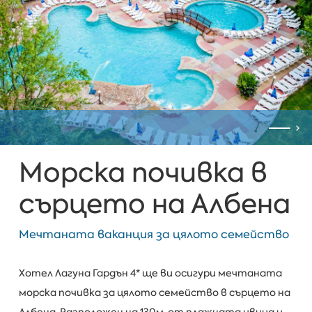
Морска почивка в
сърцето на Албена
Мечтаната ваканция за цялото семейство
Хотел Лагуна Гардън 4* ще ви осигури мечтаната
морска почивка за цялото семейство в сърцето на
Албена. Разположен на 130м. от плажната ивица и