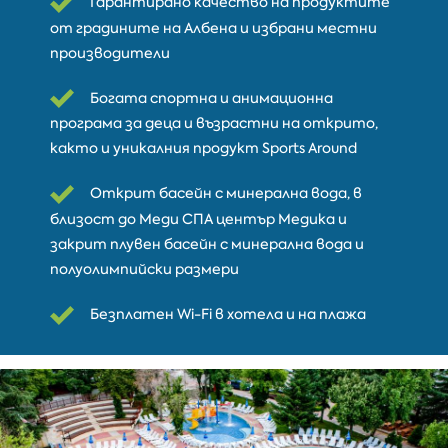
Гарантирано качество на продуктите
от градините на Албена и избрани местни
производители
Богата спортна и анимационна
програма за деца и възрастни на открито,
както и уникалния продукт Sports Around
Открит басейн с минерална вода, в
близост до Меди СПА център Медика и
закрит плувен басейн с минерална вода и
полуолимпийски размери
Безплатен Wi-Fi в хотела и на плажа