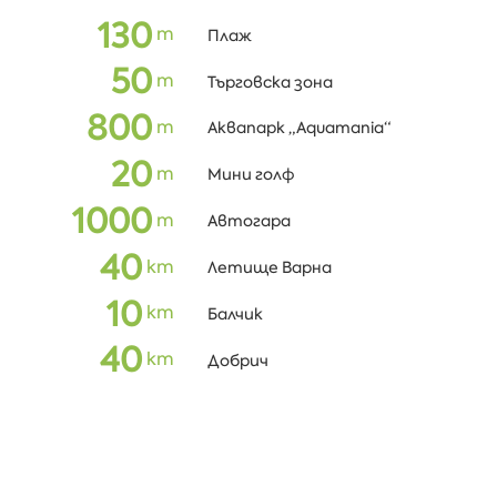
130
m
Плаж
50
m
Търговска зона
800
m
Аквапарк „Aquamania“
20
m
Мини голф
1000
m
Автогара
40
кm
Летище Варна
10
кm
Балчик
40
кm
Добрич