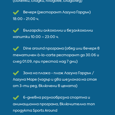
(соленки, сладки, плодове, сладолед)
Вечеря (ресторант Лагуна Гардън)
18:00 - 21:00 ч.
Български алкохолни и безалкохолни
напитки 10:00 – 23:00 ч.
Dine around програма (обяд или вечеря в
тематичен à-la-carte ресторант до 30.06 и
след 01.09, при престой над 7 дни)
Зона на плажа - плаж Лагуна Гардън /
Лагуна Маре (чадър и два шезлонга на стая
от 3-ти ред, включени в цената)
6-дневна разнообразна спортна и
анимационна програма, включително топ
продуктa Sports Around