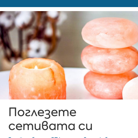
Поглезете
сетивата си