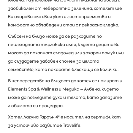
заобиколен от невероятна зеленина, хотелът ще
ви очарова със своя уют и гостоприемство и
комфортно обзаведени стаи с прекрасна гледка.
Съвсем на близо може да се разходите по
пешеходната търговска алея, където децата ви
могат да похапнат сладолед или захарен памук или
да създадете забавен спомен за цялото
семейство, като покарате блъскащи се колички.
В непосредствена близост до хотел се намират и
Elements Spa & Wellness и Медика – Албена, където
може да поглезите духа и тялото, като запазите
любимата си процедура.
Хотел Лагуна Гардън 4* е носител на сертификат
за устойчиво развитие Travelife.