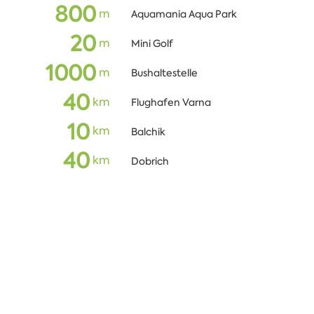
800
m
Aquamania Aqua Park
20
m
Mini Golf
1000
m
Bushaltestelle
40
кm
Flughafen Varna
10
кm
Balchik
40
кm
Dobrich