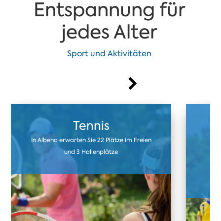
Entspannung für
jedes Alter
Sport und Aktivitäten
Tennis
In Albena erwarten Sie 22 Plätze im Freien
U
und 3 Hallenplätze
F
Kun