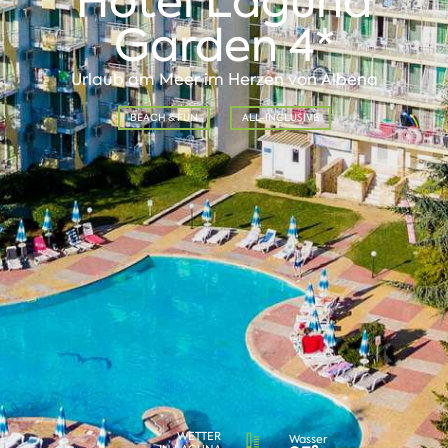
Hotel Laguna
Garden 4*
Urlaub am Meer im Herzen von Albena
BEACH & FUN
ALL-INCLUSIVE
WETTER
Wasser