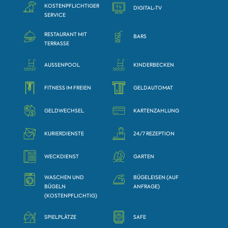
KOSTENPFLICHTIGER
DIGITAL-TV
SERVICE
RESTAURANT MIT
BARS
TERRASSE
AUSSENPOOL
KINDERBECKEN
FITNESS IM FREIEN
GELDAUTOMAT
GELDWECHSEL
KARTENZAHLUNG
KURIERDIENSTE
24/7 REZEPTION
WECKDIENST
GARTEN
WASCHEN UND
BÜGELEISEN (AUF
BÜGELN
ANFRAGE)
(KOSTENPFLICHTIG)
SPIELPLÄTZE
SAFE