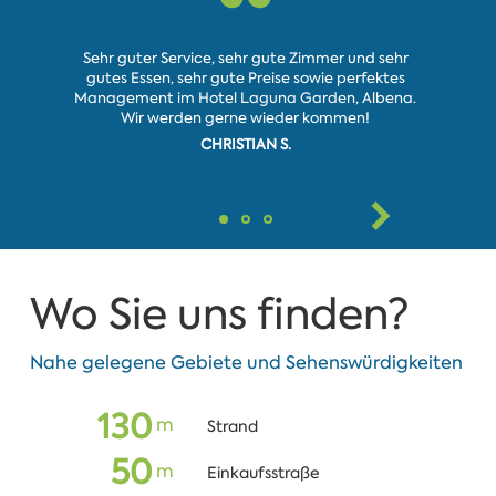
Animate
Sehr guter Service, sehr gute Zimmer und sehr
Unterh
gutes Essen, sehr gute Preise sowie perfektes
Die Anim
Management im Hotel Laguna Garden, Albena.
war gut, d
Wir werden gerne wieder kommen!
war gro
CHRISTIAN S.
Wo Sie uns finden?
Nahe gelegene Gebiete und Sehenswürdigkeiten
130
m
Strand
50
m
Einkaufsstraße