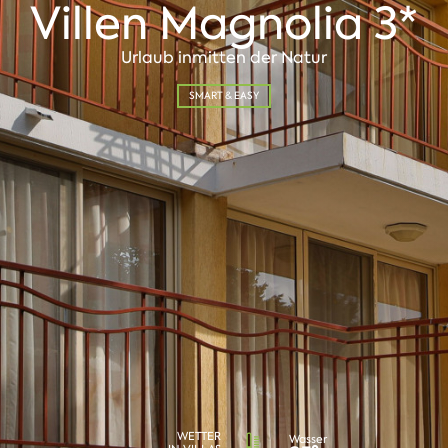
Villen Magnolia 3*
Urlaub inmitten der Natur
SMART & EASY
WETTER
Wasser