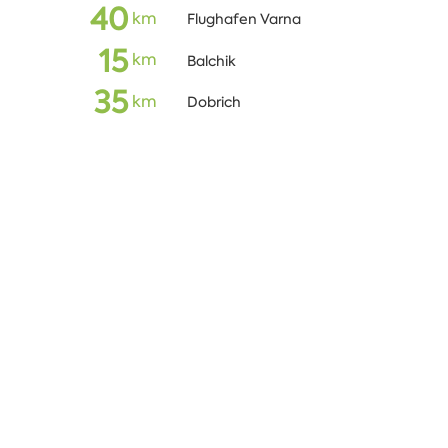
40
km
Flughafen Varna
15
km
Balchik
35
km
Dobrich