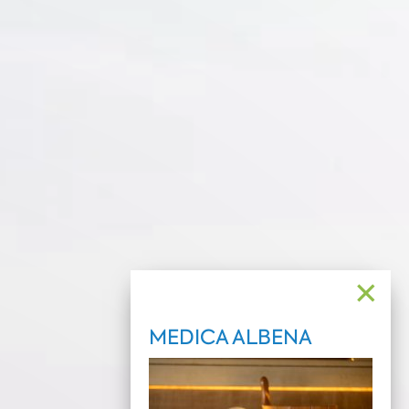
✕
MEDICA ALBENA