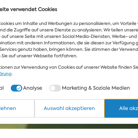
eite verwendet Cookies
okies um Inhalte und Werbungen zu personalisieren, um Vorteile 
nd die Zugriffe auf unsere Dienste zu analysieren. Wir teilen unse
fe auf unsere Seite mit unseren Social Media-Diensten, Werbe- und
Wasser
bination mit anderen Informationen, die sie diesen zur Verfügung g
WETTER
25°
IN ALBENA.BG
Services genutz haben, bringen können. Sie stimmen der Verwen
 Sie auf unserer Webseite fortfahren.
ionen zur Verwendung von Cookies auf unserer Website finden Sie
ärung
.
al
Analyse
Marketing & Soziale Medien
blehnen
Auswahl akzeptieren
Alle ak