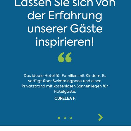
Lassen Sie sich von
der Erfahrung
unserer Gäste
inspirieren!
Exzellente
Das ideale Hotel für Familien mit Kindern. Es
saubere
verfügt über Swimmingpools und einen
köstlich, 
Privatstrand mit kostenlosen Sonnenliegen für
eine G
Hotelgäste.
CURELEA F.
DON_MOM