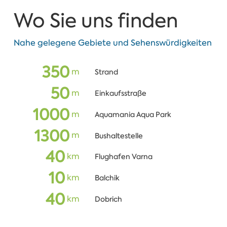
Wo Sie uns finden
Nahe gelegene Gebiete und Sehenswürdigkeiten
350
m
Strand
50
m
Einkaufsstraße
1000
m
Aquamania Aqua Park
1300
m
Bushaltestelle
40
km
Flughafen Varna
10
km
Balchik
40
km
Dobrich