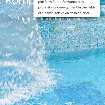
Komplex Orchidea
platform for performance and
3*
professional development in the fields
of cinema, television, fashion, and
Urlaub am Meer im Herzen der Natur
show business.
> DETAILS ANZEIGEN
SMART & EASY
ALL-INCLUSIVE
Wasser
WETTER