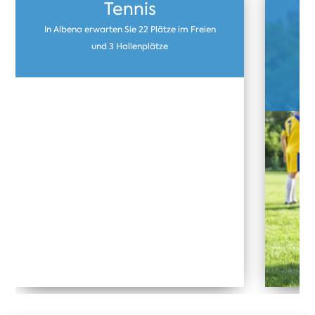
Tennis
In Albena erwarten Sie 22 Plätze im Freien
U
und 3 Hallenplätze
F
Kun