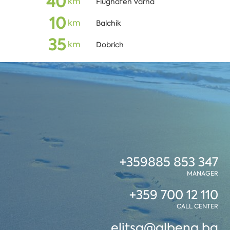
40
кm
Flughafen Varna
10
кm
Balchik
35
кm
Dobrich
+359885 853 347
MANAGER
+359 700 12 110
CALL CENTER
elitsa@albena.bg