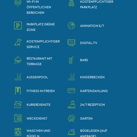
WI-FI IN
KOSTENPFLICHTIGER
ÖFFENTLICHEN
PARKPLATZ
BEREICHEN
PARKPLATZ GRÜNE
ANIMATION 6/7
ZONE
KOSTENPFLICHTIGER
DIGITAL-TV
SERVICE
RESTAURANT MIT
BARS
TERRASSE
AUSSENPOOL
KINDERBECKEN
FITNESS IM FREIEN
KARTENZAHLUNG
KURIERDIENSTE
24/7 REZEPTION
WECKDIENST
GARTEN
WASCHEN UND
BÜGELEISEN (AUF
BÜGELN
ANFRAGE)