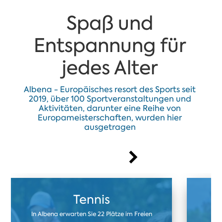
Spaß und
Entspannung für
jedes Alter
Albena - Europäisches resort des Sports seit
2019, über 100 Sportveranstaltungen und
Aktivitäten, darunter eine Reihe von
Europameisterschaften, wurden hier
ausgetragen
Tennis
In Albena erwarten Sie 22 Plätze im Freien
U