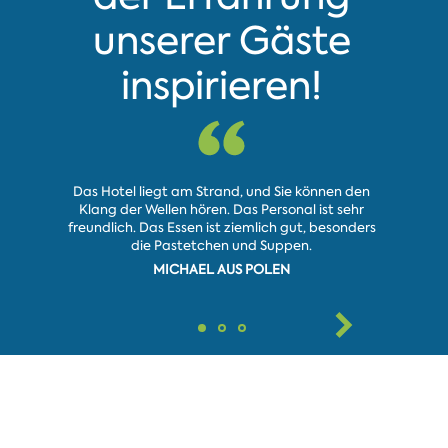
unserer Gäste
inspirieren!
Angenehme
Das Hotel liegt am Strand, und Sie können den
und eng
Klang der Wellen hören. Das Personal ist sehr
wurden täg
freundlich. Das Essen ist ziemlich gut, besonders
Anfrage ger
die Pastetchen und Suppen.
es für Fa
MICHAEL AUS POLEN