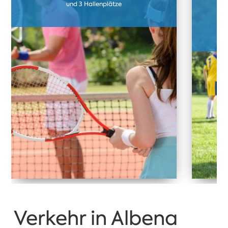
und 3 Hallenplätze
F
Kun
Verkehr in Albena