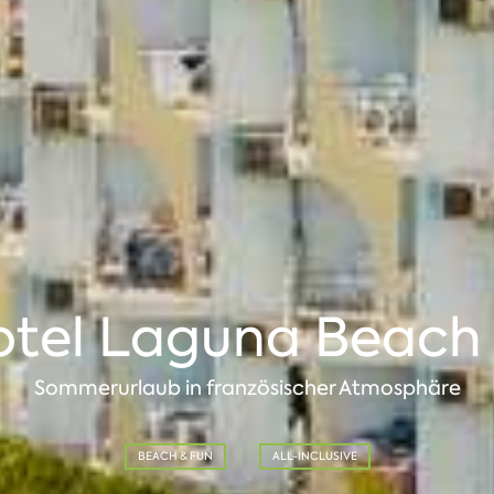
otel Laguna Beach 
Sommerurlaub in französischer Atmosphäre
BEACH & FUN
ALL-INCLUSIVE