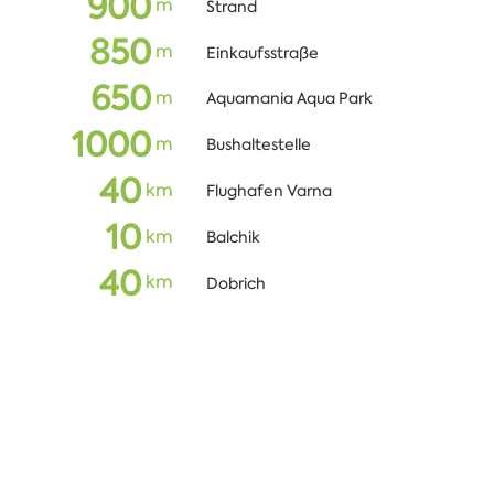
900
m
Strand
850
m
Einkaufsstraße
650
m
Aquamania Aqua Park
1000
m
Bushaltestelle
40
km
Flughafen Varna
10
km
Balchik
40
km
Dobrich