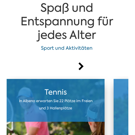
Spaß und
Entspannung für
jedes Alter
Sport und Aktivitäten
Tennis
In Albena erwarten Sie 22 Plätze im Freien
U
und 3 Hallenplätze
F
Kun