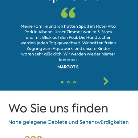
Meine Familie und ich hatten Spaß im Hotel Vita
Ich habe d
Park in Albena. Unser Zimmer war im 5. Stock
besucht. 
und mit Blick auf den Pool. Die Handtücher
Essen gut,
werden jeden Tag gewechselt. Wir hatten freien
Der Pool is
Zugang zum Aquapark, und unsere Kinder
koste
waren sehr glücklich. Wir werden wieder hierher
kommen.
PETROVS
MARGOT S.
Wo Sie uns finden
Nahe gelegene Gebiete und Sehenswürdigkeiten