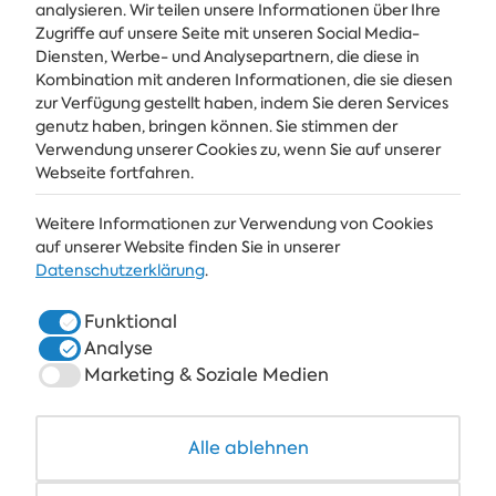
analysieren. Wir teilen unsere Informationen über Ihre
Zugriffe auf unsere Seite mit unseren Social Media-
Diensten, Werbe- und Analysepartnern, die diese in
Kombination mit anderen Informationen, die sie diesen
Holen Sie sich die neuesten Nachrichten und Angebote direkt in Ihren
Posteingang
zur Verfügung gestellt haben, indem Sie deren Services
genutz haben, bringen können. Sie stimmen der
Verwendung unserer Cookies zu, wenn Sie auf unserer
ABONNIEREN
Webseite fortfahren.
Weitere Informationen zur Verwendung von Cookies
ALBENA
auf unserer Website finden Sie in unserer
Datenschutzerklärung
.
ALBENA.BG
Funktional
HOTELS
Analyse
SPA & GESUNDHEIT
Marketing & Soziale Medien
RESTAURANTS & BARS
Alle ablehnen
COWORKING