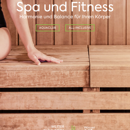
Spa und Fitness
Harmonie und Balance für Ihren Körper
AQUACLUB
ALL-INCLUSIVE
WETTER
Wasser