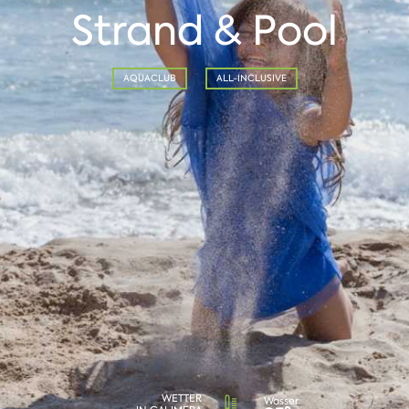
Strand & Pool
AQUACLUB
ALL-INCLUSIVE
WETTER
Wasser