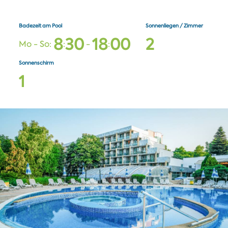
Badezeit am Pool
Sonnenliegen / Zimmer
8
3
0
1
8
0
0
2
Mo - So:
:
-
:
Sonnenschirm
1