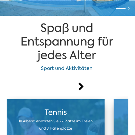
Spaß und
Entspannung für
jedes Alter
Sport und Aktivitäten
Tennis
In Albena erwarten Sie 22 Plätze im Freien
U
und 3 Hallenplätze
F