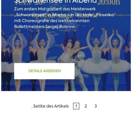
Schwanensee in Albena
Zum ersten Mal gastiert das Meisterwerk
„Schwanensee“ in Albena – in der Halle „Perunika“
mit Choreografie des weltbekannten
Ballettmeisters Sergej Bobrow.
DETAILS ANZEIGEN
. Setite des Artikels
1
2
3