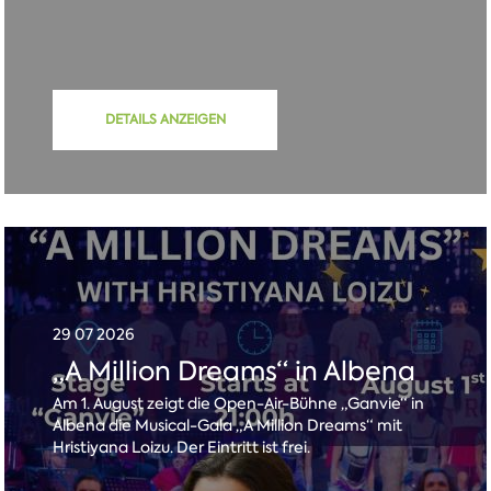
DETAILS ANZEIGEN
29 07 2026
„A Million Dreams“ in Albena
Am 1. August zeigt die Open-Air-Bühne „Ganvie“ in
Albena die Musical-Gala „A Million Dreams“ mit
Hristiyana Loizu. Der Eintritt ist frei.