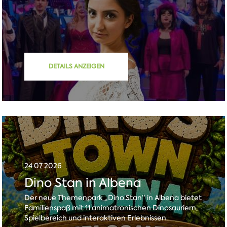
DETAILS ANZEIGEN
24 07 2026
Dino Stan in Albena
Der neue Themenpark „Dino Stan“ in Albena bietet
Familienspaß mit 11 animatronischen Dinosauriern,
Spielbereich und interaktiven Erlebnissen.