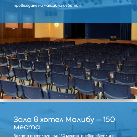
провеждане на мащабни събития.
Зала в хотел Малибу – 150
места
Залата разполага със 150 места, дневна светлина,