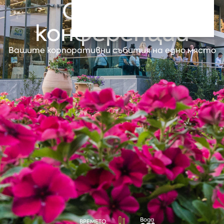
Срещи и
конференции
Вашите корпоративни събития на едно място
Вода
ВРЕМЕТО