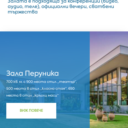
Залата е подходяща за конференции (видео,
аудио, теле), официални вечери, сватбени
тържества
Зала Перуника
700 кв. м. с 900 места стил „театър“,
500 места в стил „класна стая“, 650
места в стил „кръгли маси“
ВИЖ ПОВЕЧЕ