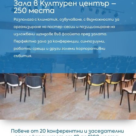
Зала в Културен център –
250 места
Разполага с климатик, озвучаване, с възможности за
организиране на постер-сесии и позициониране на
изложбени щандове във фоайето пред залата.
Перфектна зала за конференции, симпозиуми,
работни срещи и други големи корпоративни
събития.
Повече от 20 конферентни и заседателни