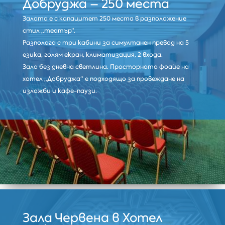
Добруджа – 250 места
Залата е с капацитет 250 места в разположение
стил „театър“.
Разполага с три кабини за симултанен превод на 5
езика, голям екран, климатизация, 2 входа.
Зала без дневна светлина. Просторното фоайе на
хотел „Добруджа“ е подходящо за провеждане на
изложби и кафе-паузи.
Зала Червена в Хотел