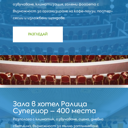
озвучаване, климатизация, големи фоайета с
възможност за организиране на кафе-паузи, постер-
сесии и изложбени щандове.
РАЗГЛЕДАЙ
Зала в хотел Ралица
Супериор – 400 места
Разполага с климатик, озвучаване, сцена, дневна
светлина, възможност за пълно затъмняване,