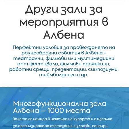
Други зали за
мероприятия в
Албена
Перфектни условия за провеждането на
разнообразни събития в Албена -
театрални, филмови или мултимедийни
арт фестивали, филмови прожекции,
работни срещи, презентации, симпозиуми,
тиймбилдинги и др.
Многофункционална зала
Албена – 1000 места
Залата се намира в центъра на курорта и е идеална
за организиране на състезания, изложби, панаири,