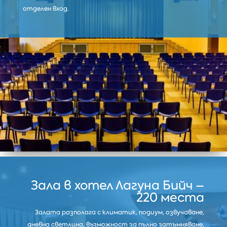
отделен вход.
Зала в хотел Лагуна Бийч –
220 места
Залата разполага с климатик, подиум, озвучаване,
дневна светлина, възможност за пълно затъмняване,