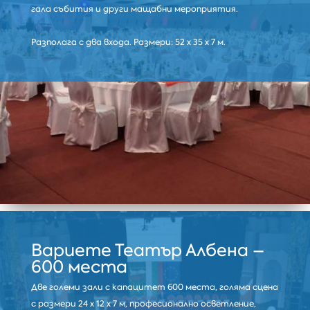
гала събития и други мащабни мероприятия.
Разполага с два входа. Размери: 52 x 35 x 7 м.
Вариете Театър Албена –
600 места
Две големи зали с капацитет 600 места, голяма сцена
с размери 24 х 12 х 7 м, професионално осветление,