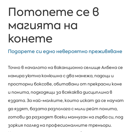
Потопете се в
магията на
конете
Подарете си едно невероятно преживяване
Точно в началото на ваканционно селище Албена се
намира уютна конюшна с два манежа, падоци и
просторни боксове, обитавани от прекрасни коне
и понита, подходящи за всякаква дисциплина в
ездата. За най-малките, които искат да се научат
да яздят, базата разполага с мили рейт понита,
готови да разходят всеки малчуган на гърба си, под
зоркия поглед на професионалните треньори.