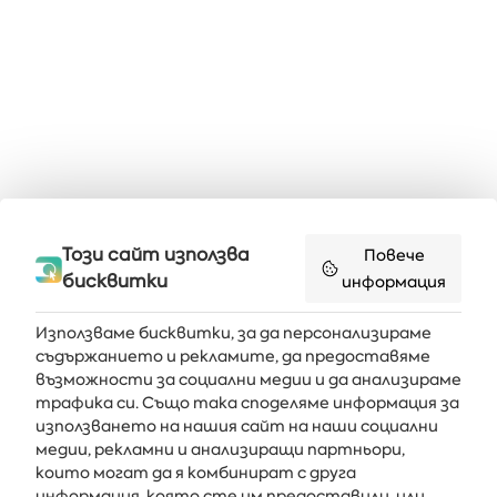
Този сайт използва
Повече
бисквитки
информация
Използваме бисквитки, за да персонализираме
съдържанието и рекламите, да предоставяме
възможности за социални медии и да анализираме
Получавайте последните новини и оферти направо във
трафика си. Също така споделяме информация за
вашата пощенска кутия
използването на нашия сайт на наши социални
медии, рекламни и анализиращи партньори,
АБОНИРАЙ СЕ
които могат да я комбинират с друга
информация, която сте им предоставили, или