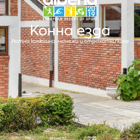
Конна езда
Уютна конюшна, манежи и страхотни коне
Вода
ВРЕМЕТО