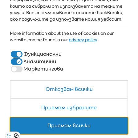
които са събрали от използването на техните
услуги. Вие се съгласявате с нашите бисквитки,
АЛБЕНА
ако продължите да използвате нашия уебсайт.
ALBENA.BG
More information about the use of cookies on our
website can be found in our
privacy policy
.
ХОТЕЛИ
ЗДРАВЕ & СПА
Функционални
Аналитични
РЕСТОРАНТИ И БАРОВЕ
Маркетингови
БЯЛАТА ЛАГУНА И ФОРЕСТ БИЙЧ РИЗОРТ
COWORKING
Отказвам всички
Приемам избраните
+359 700 12 110
Приемам всички
8:30-17:00 Пон-Пет
НА ЦЕНАТА НА ЕДИН ТЕЛ. ИМПУЛС