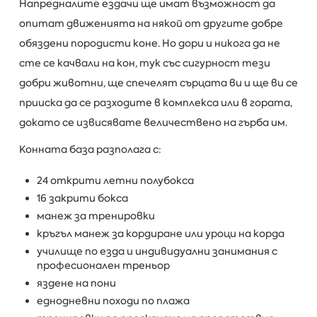
Напредналите ездачи ще имат възможност да
опитат движенията на някой от другите добре
обяздени породисти коне. Но дори и никога да не
сте се качвали на кон, тук със сигурност тези
добри животни, ще спечелят сърцата ви и ще ви се
прииска да се разходите в комплекса или в гората,
докато се извисявате величествено на гърба им.
Конната база разполага с:
24 открити летни полубокса
​16 закрити бокса
манеж за тренировки
кръгъл манеж за кордиране или уроци на корда
училище по езда и индивидуални занимания с
професионален треньор
яздене на пони
еднодневни походи по плажа