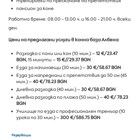
тренировки по прескачане на препятствия
пансион за коне
Работно време: 08.00 - 13.00 ч. и 16.00 - 21.00 ч. всеки
ден.
Цени на предлагани услуги в конна база Албена:
Разходка с пони или кон (10 мин.) –
12 €/23.47
BGN
,
15 минути –
15 €/
/29.37 BGN
Езда за начинаещи (30 мин.) –
30 €/58.67 BGN
Езда за напреднали с препятствия до 50 см (45
мин.) –
40 €/78.23 BGN
Дневна разходка (40 мин.) –
30 €/58.67 BGN
Дневна разходка по плажа (50 мин.) –
40 €/ 78.23
BGN
Училище по езда с професионален треньор (10
урока по 30 мин.) –
300 €/586.75 BGN
Резервации