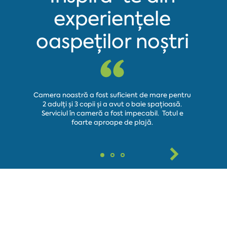
experiențele
oaspeților noștri
Camera noastră a fost suficient de mare pentru
2 adulți și 3 copii și a avut o baie spațioasă.
Hotelul e
Serviciul în cameră a fost impecabil. Totul e
Piscina este
foarte aproape de plajă.