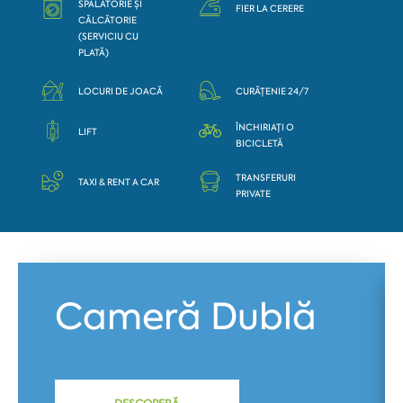
SPĂLĂTORIE ȘI
FIER LA CERERE
CĂLCĂTORIE
(SERVICIU CU
PLATĂ)
LOCURI DE JOACĂ
CURĂȚENIE 24/7
ÎNCHIRIAȚI O
LIFT
BICICLETĂ
TRANSFERURI
TAXI & RENT A CAR
PRIVATE
Cameră Dublă