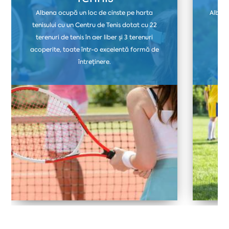
Albena ocupă un loc de cinste pe harta
Albena
tenisului cu un Centru de Tenis dotat cu 22
ter
terenuri de tenis în aer liber și 3 terenuri
fo
acoperite, toate într-o excelentă formă de
i
întreținere.