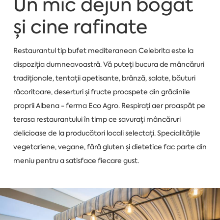
Un mic dejun bogat
și cine rafinate
Restaurantul tip bufet mediteranean Celebrita este la
dispoziția dumneavoastră. Vă puteți bucura de mâncăruri
tradiționale, tentații apetisante, brânză, salate, băuturi
răcoritoare, deserturi și fructe proaspete din grădinile
proprii Albena - ferma Eco Agro. Respirați aer proaspăt pe
terasa restaurantului în timp ce savurați mâncăruri
delicioase de la producători locali selectați. Specialitățile
vegetariene, vegane, fără gluten și dietetice fac parte din
meniu pentru a satisface fiecare gust.