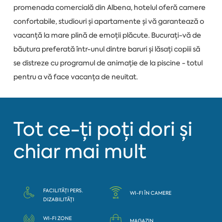
promenada comercială din Albena, hotelul oferă camere
confortabile, studiouri și apartamente și vă garantează o
vacanță la mare plină de emoții plăcute. Bucurați-vă de
băutura preferată într-unul dintre baruri și lăsați copiii să
se distreze cu programul de animație de la piscine - totul
pentru a vă face vacanța de neuitat.
Tot ce-ți poți dori și
chiar mai mult
FACILITĂȚI PERS.
WI-FI ÎN CAMERE
DIZABILITĂȚI
WI-FI ZONE
MAGAZIN