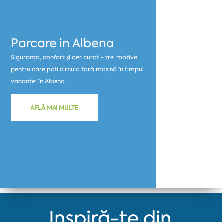
Parcare in Albena
Siguranța, confort și aer curat - trei motive
pentru care poți circula fară mașină în timpul
vacanței în Albena
AFLĂ MAI MULTE
Inspiră-te din