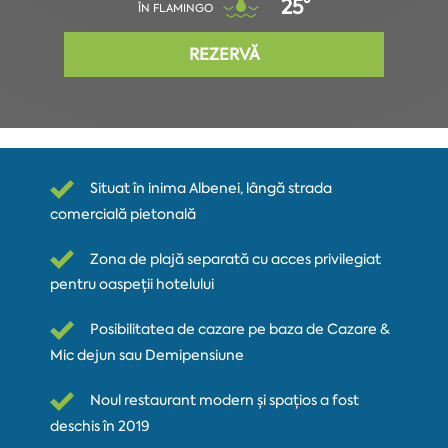
25°
ÎN FLAMINGO
REZERVĂ
Situat în inima Albenei, lângă strada
comercială pietonală
Zona de plajă separată cu acces privilegiat
pentru oaspeții hotelului
Posibilitatea de cazare pe baza de Cazare &
Mic dejun sau Demipensiune
Noul restaurant modern și spațios a fost
deschis în 2019