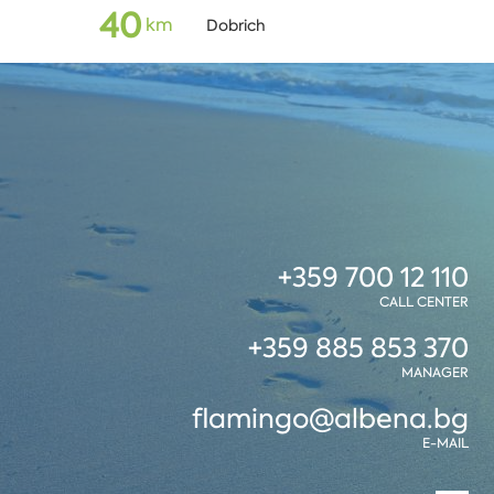
40
km
Dobrich
+359 700 12 110
CALL CENTER
+359 885 853 370
MANAGER
flamingo@albena.bg
E-MAIL