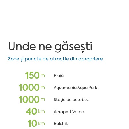
Unde ne găsești
Zone și puncte de atracție din apropriere
150
m
Plajă
1000
m
Aquamania Aqua Park
1000
m
Stație de autobuz
40
km
Aeroport Varna
10
km
Balchik