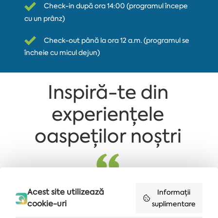
Check-in după ora 14:00 (programul începe
cu un prânz)
Check-out până la ora 12 a.m. (programul se
încheie cu micul dejun)
Inspiră-te din
experiențele
oaspeților noștri
Mic dejun foarte bun, camere cu pat
Un hote 
Acest site utilizează
Informații
confortabil și oameni foarte implicați la Hotel
fabulo
Flamingo Grand din Albena Resort, Bulgaria.
recomand
cookie-uri
suplimentare
IRINA, ROMÂNIA