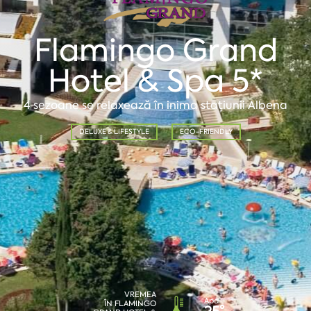
Flamingo Grand
Hotel & Spa 5*
4 sezoane se relaxează în inima stațiunii Albena
DELUXE & LIFESTYLE
ECO-FRIENDLY
VREMEA
Apa
ÎN FLAMINGO