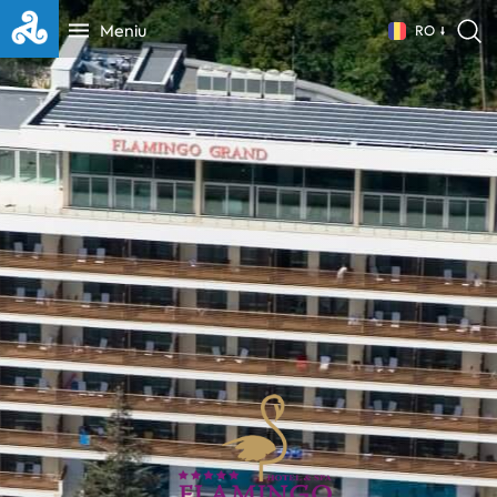
Meniu
RO