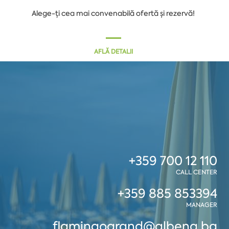
Alege-ți cea mai convenabilă ofertă și rezervă!
AFLĂ DETALII
+359 700 12 110
CALL CENTER
+359 885 853394
MANAGER
flamingogrand@albena.bg