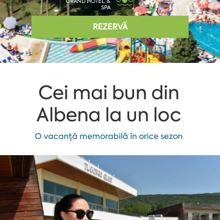
25°
GRAND HOTEL &
SPA
REZERVĂ
Cei mai bun din
Albena la un loc
O vacanță memorabilă în orice sezon