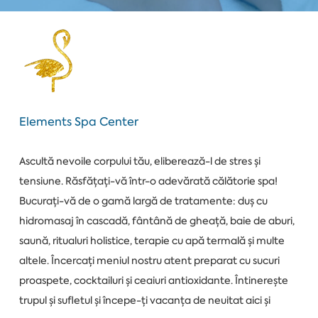
Elements Spa Center
Ascultă nevoile corpului tău, eliberează-l de stres și
tensiune. Răsfățați-vă într-o adevărată călătorie spa!
Bucurați-vă de o gamă largă de tratamente: duș cu
hidromasaj în cascadă, fântână de gheață, baie de aburi,
saună, ritualuri holistice, terapie cu apă termală și multe
altele. Încercați meniul nostru atent preparat cu sucuri
proaspete, cocktailuri și ceaiuri antioxidante. Întinerește
trupul și sufletul și începe-ți vacanța de neuitat aici și