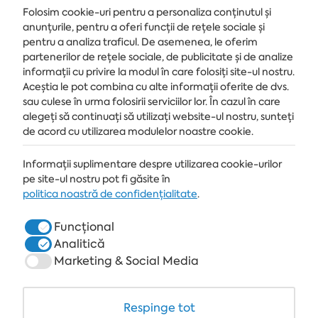
Folosim cookie-uri pentru a personaliza conținutul și
anunțurile, pentru a oferi funcții de rețele sociale și
pentru a analiza traficul. De asemenea, le oferim
partenerilor de rețele sociale, de publicitate și de analize
Primește ultimele știri și oferte livrate direct în căsuța de e-mail
informații cu privire la modul în care folosiți site-ul nostru.
Aceștia le pot combina cu alte informații oferite de dvs.
MĂ ABONEZ
sau culese în urma folosirii serviciilor lor. În cazul în care
alegeți să continuați să utilizați website-ul nostru, sunteți
de acord cu utilizarea modulelor noastre cookie.
Informații suplimentare despre utilizarea cookie-urilor
STAȚIUNE
pe site-ul nostru pot fi găsite în
ALBENA.BG
politica noastră de confidențialitate
.
HOTELURI
Funcțional
Analitică
SPA & MEDICAL
Marketing & Social Media
RESTAURANTE & BARURI
WHITE LAGOON ȘI FOREST BEACH RESORT
Respinge tot