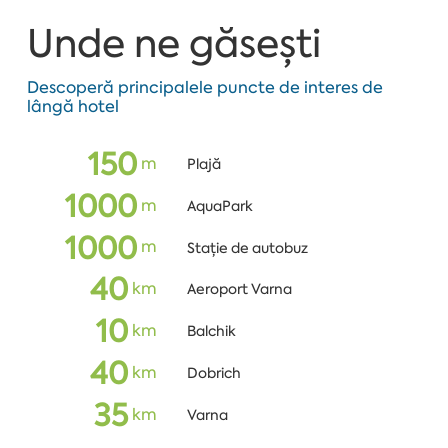
Unde ne găsești
Descoperă principalele puncte de interes de
lângă hotel
150
m
Plajă
1000
m
AquaPark
1000
m
Stație de autobuz
40
km
Aeroport Varna
10
km
Balchik
40
km
Dobrich
35
km
Varna