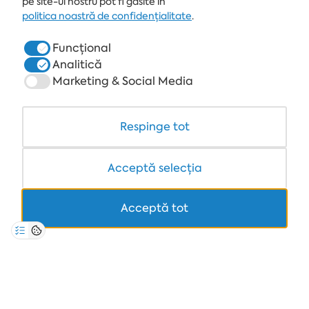
pe site-ul nostru pot fi găsite în
ALBENA.BG
politica noastră de confidențialitate
.
HOTELURI
Funcțional
Analitică
SPA & MEDICAL
Marketing & Social Media
RESTAURANTE & BARURI
WHITE LAGOON ȘI FOREST BEACH RESORT
Respinge tot
COWORKING
Acceptă selecția
Acceptă tot
+359 700 12 110
8:30-17:00 Lu-Vi
TARIF STANDARD PENTRU APELURI
POLITICA DE CONFIDENTIALITATE
*TERMENI ŞI CONDIȚII