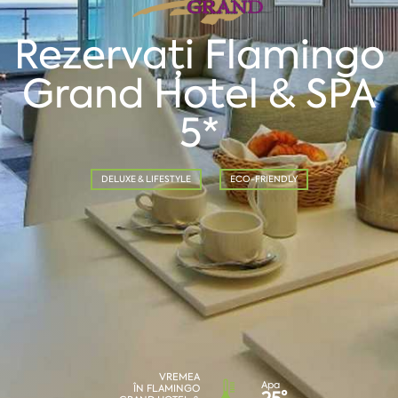
Rezervați Flamingo
Grand Hotel & SPA
5*
DELUXE & LIFESTYLE
ECO-FRIENDLY
VREMEA
Apa
ÎN FLAMINGO