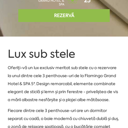
25°
GRAND HOTEL &
SPA
REZERVĂ
Lux sub stele
Oferiți-vă un lux exclusiv meritat sub stele cu o rezervare
la unul dintre cele 3 penthouse-uri de la Flamingo Grand
Hotel & SPA 5*. Design remarcabil, elemente combinate
elegant de sticlă și lemn și prin ferestre - priveliștea de vis
a mării albastre nesfârșite și a plajei albe mătăsoase.
Fiecare dintre cele 3 penthouse-uri are un dormitor
separat cu cadă, o baie modernă cu chiuvetă dublă și duș,
o zonă de relaxare spațioasă, cu o bucătărie complet