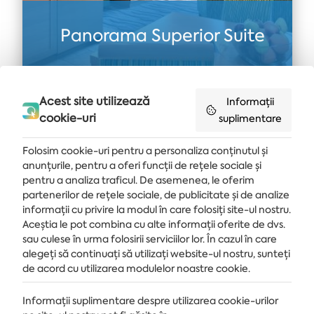
Panorama Superior Suite
DESCOPERĂ
Acest site utilizează
Informații
cookie-uri
suplimentare
Folosim cookie-uri pentru a personaliza conținutul și
anunțurile, pentru a oferi funcții de rețele sociale și
pentru a analiza traficul. De asemenea, le oferim
partenerilor de rețele sociale, de publicitate și de analize
Primește ultimele știri și oferte livrate direct în căsuța de e-mail
informații cu privire la modul în care folosiți site-ul nostru.
Aceștia le pot combina cu alte informații oferite de dvs.
MĂ ABONEZ
sau culese în urma folosirii serviciilor lor. În cazul în care
alegeți să continuați să utilizați website-ul nostru, sunteți
de acord cu utilizarea modulelor noastre cookie.
Informații suplimentare despre utilizarea cookie-urilor
STAȚIUNE