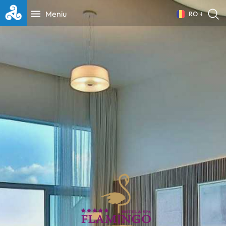
Meniu
RO