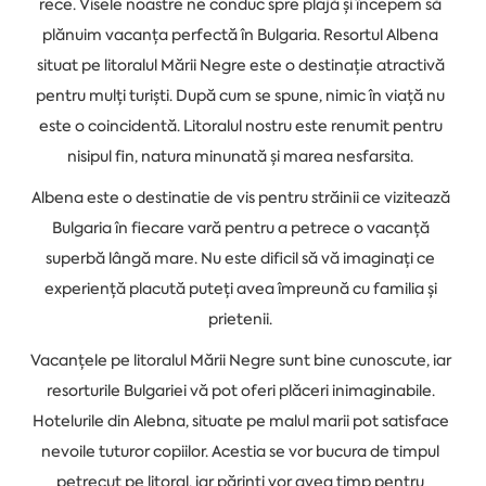
rece. Visele noastre ne conduc spre plajă și începem să
plănuim vacanța perfectă în Bulgaria. Resortul Albena
situat pe litoralul Mării Negre este o destinație atractivă
pentru mulți turiști. După cum se spune, nimic în viață nu
este o coincidentă. Litoralul nostru este renumit pentru
nisipul fin, natura minunată și marea nesfarsita.
Albena este o destinatie de vis pentru străinii ce vizitează
Bulgaria în fiecare vară pentru a petrece o vacanță
superbă lângă mare. Nu este dificil să vă imaginați ce
experiență placută puteți avea împreună cu familia și
prietenii.
Vacanțele pe litoralul Mării Negre sunt bine cunoscute, iar
resorturile Bulgariei vă pot oferi plăceri inimaginabile.
Hotelurile din Alebna, situate pe malul marii pot satisface
nevoile tuturor copiilor. Acestia se vor bucura de timpul
petrecut pe litoral, iar părinți vor avea timp pentru