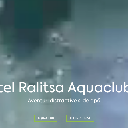
el Ralitsa Aquaclu
Aventuri distractive și de apă
AQUACLUB
ALL INCLUSIVE