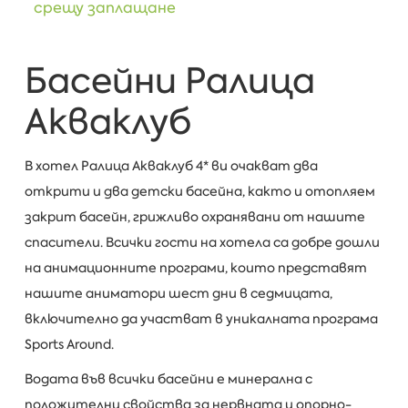
срещу заплащане
Басейни Ралица
Акваклуб
В хотел Ралица Акваклуб 4* ви очакват два
открити и два детски басейна, както и отопляем
закрит басейн, грижливо охранявани от нашите
спасители. Всички гости на хотела са добре дошли
на анимационните програми, които представят
нашите аниматори шест дни в седмицата,
включително да участват в уникалната програма
Sports Around.
Водата във всички басейни е минерална с
положителни свойства за нервната и опорно-