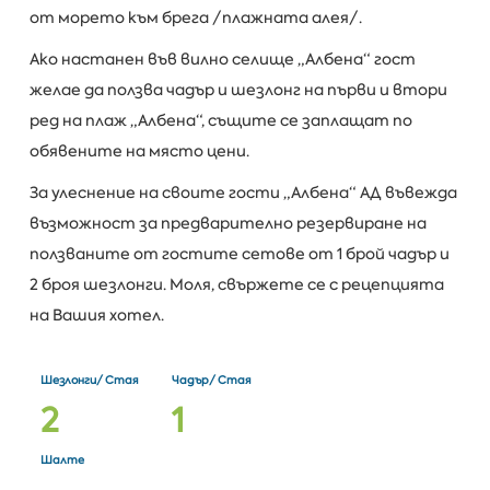
от морето към брега /плажната алея/.
Ако настанен във вилно селище „Албена“ гост
желае да ползва чадър и шезлонг на първи и втори
ред на плаж „Албена“, същите се заплащат по
обявените на място цени.
За улеснение на своите гости „Албена“ АД въвежда
възможност за предварително резервиране на
ползваните от гостите сетове от 1 брой чадър и
2 броя шезлонги. Моля, свържете се с рецепцията
на Вашия хотел.
Шезлонги/ Стая
Чадър/ Стая
2
1
Шалте