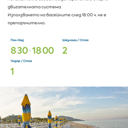
двигателната система.
Използването на басейните след 18:00 ч. не е
препоръчително.
Пон-Нед
Шезлонги / Стая
8
3
0
1
8
0
0
2
:
-
:
Чадър / Стая
1