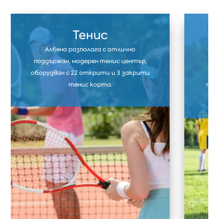
Тенис
Албена разполага с отлично
Фут
поддържан, модерен тенис център,
ф
оборудван с 22 открити и 3 закрити
тр
тенис корта.
тре