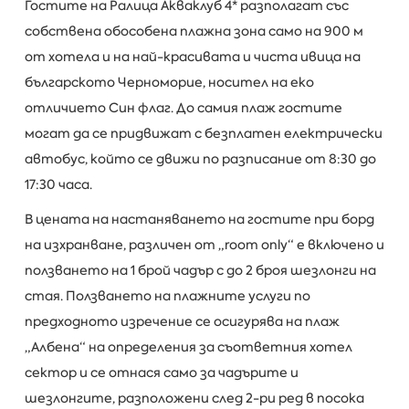
Гостите на Ралица Акваклуб 4* разполагат със
собствена обособена плажна зона само на 900 м
от хотела и на най-красивата и чиста ивица на
българското Черноморие, носител на еко
отличието Син флаг. До самия плаж гостите
могат да се придвижат с безплатен електрически
автобус, който се движи по разписание от 8:30 до
17:30 часа.
В цената на настаняването на гостите при борд
на изхранване, различен от „room only“ е включено и
ползването на 1 брой чадър с до 2 броя шезлонги на
стая. Ползването на плажните услуги по
предходното изречение се осигурява на плаж
„Албена“ на определения за съответния хотел
сектор и се отнася само за чадърите и
шезлонгите, разположени след 2-ри ред в посока