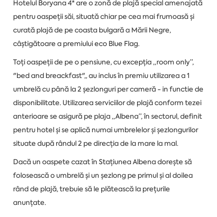
Hotelul Boryana 4* are o zonă de plajă special amenajată
pentru oaspeții săi, situată chiar pe cea mai frumoasă și
curată plajă de pe coasta bulgară a Mării Negre,
câștigătoare a premiului eco Blue Flag.
Toți oaspeții de pe o pensiune, cu excepția „room only”,
"bed and breackfast",, au inclus în premiu utilizarea a 1
umbrelă cu până la 2 șezlonguri per cameră - in functie de
disponibilitate. Utilizarea serviciilor de plajă conform tezei
anterioare se asigură pe plaja „Albena”, în sectorul, definit
pentru hotel și se aplică numai umbrelelor și șezlongurilor
situate după rândul 2 pe direcția de la mare la mal.
Dacă un oaspete cazat în Stațiunea Albena dorește să
folosească o umbrelă și un șezlong pe primul și al doilea
rând de plajă, trebuie să le plătească la prețurile
anunțate.