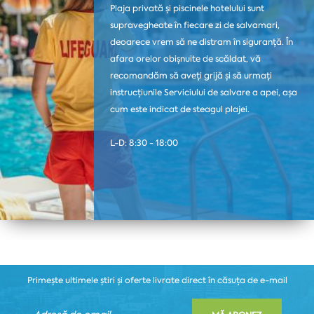
Plaja privată și piscinele hotelului sunt
supravegheate în fiecare zi de salvamari,
deoarece vrem să ne distram în siguranță. În
afara orelor obișnuite de scăldat, vă
recomandăm să aveți grijă și să urmați
instrucțiunile Serviciului de salvare a apei, așa
cum este indicat de steagul plajei.
L-D: 8:30 - 18:00
Primește ultimele știri și oferte livrate direct în căsuța de e-mail