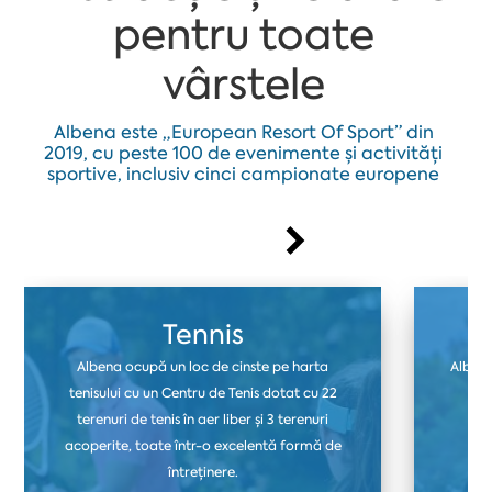
pentru toate
vârstele
Albena este „European Resort Of Sport” din
2019, cu peste 100 de evenimente și activități
sportive, inclusiv cinci campionate europene
Tennis
Albena ocupă un loc de cinste pe harta
Albena
tenisului cu un Centru de Tenis dotat cu 22
ter
terenuri de tenis în aer liber și 3 terenuri
fo
acoperite, toate într-o excelentă formă de
i
întreținere.