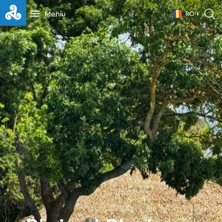
Meniu
RO