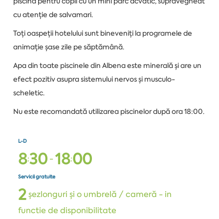
piscină pentru copii cu un mini parc acvatic, supravegheat
cu atenție de salvamari.
Toți oaspeții hotelului sunt bineveniți la programele de
animație șase zile pe săptămână.
Apa din toate piscinele din Albena este minerală și are un
efect pozitiv asupra sistemului nervos și musculo-
scheletic.
Nu este recomandată utilizarea piscinelor după ora 18:00.
L-D
8
3
0
1
8
0
0
:
-
:
Servicii gratuite
2
șezlonguri și o umbrelă / cameră - in
functie de disponibilitate