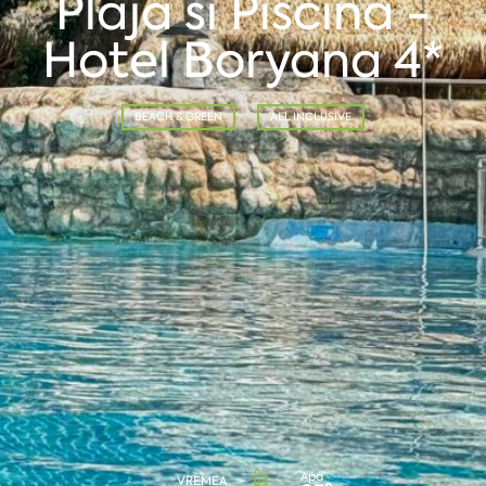
Plaja si Piscina -
Hotel Boryana 4*
BEACH & GREEN
ALL INCLUSIVE
Apa
VREMEA